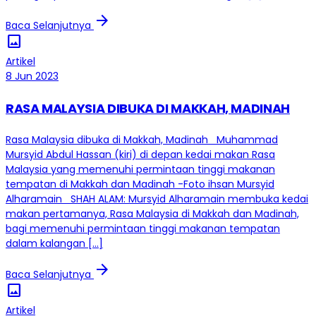
arrow_forward
Baca Selanjutnya
image
Artikel
8 Jun 2023
RASA MALAYSIA DIBUKA DI MAKKAH, MADINAH
Rasa Malaysia dibuka di Makkah, Madinah Muhammad
Mursyid Abdul Hassan (kiri) di depan kedai makan Rasa
Malaysia yang memenuhi permintaan tinggi makanan
tempatan di Makkah dan Madinah -Foto ihsan Mursyid
Alharamain SHAH ALAM: Mursyid Alharamain membuka kedai
makan pertamanya, Rasa Malaysia di Makkah dan Madinah,
bagi memenuhi permintaan tinggi makanan tempatan
dalam kalangan […]
arrow_forward
Baca Selanjutnya
image
Artikel