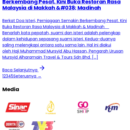
Berkembang Pesat. Kini Buka Restoran Rasa
Malaysia di Makkah &#038; Madinah
Berkat Doa Isteri, Perniagaan Semakin Berkembang Pesat. Kini
Buka Restoran Rasa Malaysia di Makkah & Madinah
Benarlah kata pepatah, suami dan isteri adalah pelengkap
dalam kehidupan sepasang suami isteri. Kedua-duanya
saling melengkapi antara satu sama lain. Hal ini diakui
oleh Haji Muhammad Mursyid Abu Hassan, Pengarah Urusan
Mursyid Alharamain Travel & Tours Sdn Bhd. […]
arrow_forward
Baca Selanjutnya
1
2
3
4
5
Seterusnya →
Media