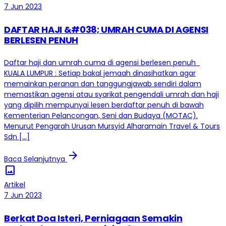
7 Jun 2023
DAFTAR HAJI &#038; UMRAH CUMA DI AGENSI
BERLESEN PENUH
Daftar haji dan umrah cuma di agensi berlesen penuh
KUALA LUMPUR : Setiap bakal jemaah dinasihatkan agar
memainkan peranan dan tanggungjawab sendiri dalam
memastikan agensi atau syarikat pengendali umrah dan haji
yang dipilih mempunyai lesen berdaftar penuh di bawah
Kementerian Pelancongan, Seni dan Budaya (MOTAC).
Menurut Pengarah Urusan Mursyid Alharamain Travel & Tours
Sdn […]
arrow_forward
Baca Selanjutnya
image
Artikel
7 Jun 2023
Berkat Doa Isteri, Perniagaan Semakin