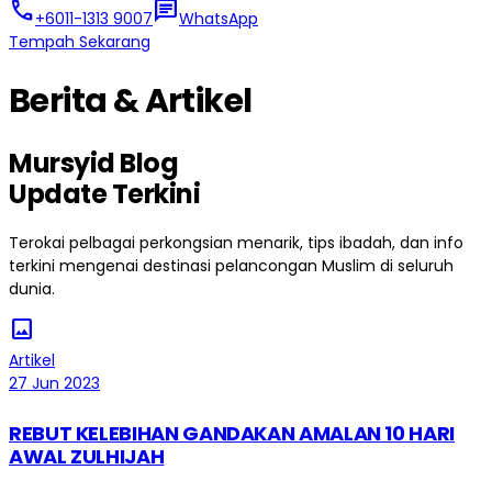
call
chat
+6011-1313 9007
WhatsApp
Tempah Sekarang
Berita & Artikel
Mursyid Blog
Update Terkini
Terokai pelbagai perkongsian menarik, tips ibadah, dan info
terkini mengenai destinasi pelancongan Muslim di seluruh
dunia.
image
Artikel
27 Jun 2023
REBUT KELEBIHAN GANDAKAN AMALAN 10 HARI
AWAL ZULHIJAH