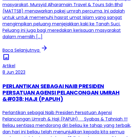
masyarakat, Mursyid Alharamain Travel & Tours Sdn Bhd
(MATTSB) menawarkan pakej umrah percuma. Ini adalah
untuk untuk memenuhi hasrat umat Islam yang sangat
mengimpikan peluang menjejakkan kaki ke Tanah Suci.
Peluang ini juga bagi meredakan kerisauan masyarakat
dalam memilih […]
arrow_forward
Baca Selanjutnya
image
Artikel
8 Jun 2023
PERLANTIKAN SEBAGAI NAIB PRESIDEN
PERSATUAN AGENSI PELANCONGAN UMRAH
&#038; HAJI (PAPUH)
Perlantikan sebagai Naib Presiden Persatuan Agensi
Pelancongan Umrah & Haji (PAPUH) Syabas & Tahniah !!!
Beliau sentiasa mendorong diri beliau ke tahap yang terbaik,
dan hari ini beliau telah menunjukkan kepada kita semua