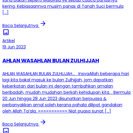
sana bukan seperti Malaysia ye sebab cuaca panasnya
kering. Kebiasaannya musim panas di Tanah Suci bermula
[…]
arrow_forward
Baca Selanjutnya
image
Artikel
19 Jun 2023
AHLAN WASAHLAN BULAN ZULHIJJAH
AHLAN WASAHLAN BULAN ZULHIJJAH… InsyaAllah beberapa hari
lagi kita bakal masuk ke bulan Zulhijjah, jom dapatkan
keberkatan dari bulan ini dengan tambahkan amalan
beribadah, mudah mudahan berkah kehidupan kita. . Bermula
20 Jun hingga 28 Jun 2023 disunatkan berpuasa &
perbanyakkan amal soleh kerana pahala dilipat gandakan
oleh Allah Ta’ala. =========== Niat puasa sunat […]
arrow_forward
Baca Selanjutnya
image