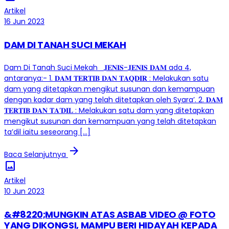
Artikel
16 Jun 2023
DAM DI TANAH SUCI MEKAH
Dam Di Tanah Suci Mekah 𝐉𝐄𝐍𝐈𝐒-𝐉𝐄𝐍𝐈𝐒 𝐃𝐀𝐌 ada 4,
antaranya:- 1. 𝐃𝐀𝐌 𝐓𝐄𝐑𝐓𝐈𝐁 𝐃𝐀𝐍 𝐓𝐀𝐐𝐃𝐈𝐑 : Melakukan satu
dam yang ditetapkan mengikut susunan dan kemampuan
dengan kadar dam yang telah ditetapkan oleh Syara’. 2. 𝐃𝐀𝐌
𝐓𝐄𝐑𝐓𝐈𝐁 𝐃𝐀𝐍 𝐓𝐀’𝐃𝐈𝐋 : Melakukan satu dam yang ditetapkan
mengikut susunan dan kemampuan yang telah ditetapkan
ta’dil iaitu seseorang […]
arrow_forward
Baca Selanjutnya
image
Artikel
10 Jun 2023
&#8220;MUNGKIN ATAS ASBAB VIDEO @ FOTO
YANG DIKONGSI, MAMPU BERI HIDAYAH KEPADA