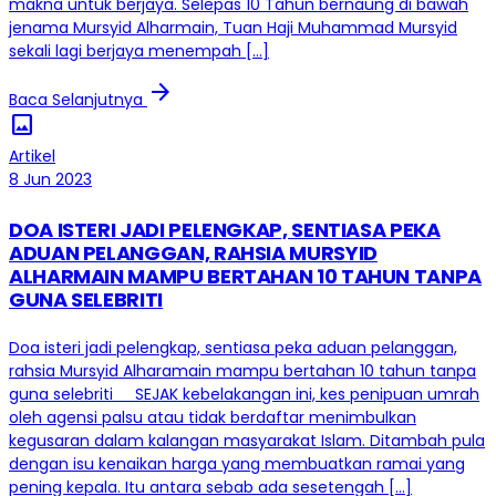
makna untuk berjaya. Selepas 10 Tahun bernaung di bawah
jenama Mursyid Alharmain, Tuan Haji Muhammad Mursyid
sekali lagi berjaya menempah […]
arrow_forward
Baca Selanjutnya
image
Artikel
8 Jun 2023
DOA ISTERI JADI PELENGKAP, SENTIASA PEKA
ADUAN PELANGGAN, RAHSIA MURSYID
ALHARMAIN MAMPU BERTAHAN 10 TAHUN TANPA
GUNA SELEBRITI
Doa isteri jadi pelengkap, sentiasa peka aduan pelanggan,
rahsia Mursyid Alharamain mampu bertahan 10 tahun tanpa
guna selebriti SEJAK kebelakangan ini, kes penipuan umrah
oleh agensi palsu atau tidak berdaftar menimbulkan
kegusaran dalam kalangan masyarakat Islam. Ditambah pula
dengan isu kenaikan harga yang membuatkan ramai yang
pening kepala. Itu antara sebab ada sesetengah […]