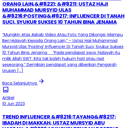
ORANG LAIN,&#8221; &#8211; USTAZ HAJI
MUHAMMAD MURSYID ULAS
&#8216;POSTING&#8217; INFLUENCER DI TANAH
SUCI, SYUKUR SUKSES 10 TAHUN BINA JENAMA
“Mungkin Atas Asbab Video Atau Foto Yang Dikongsi, Mampu
Beri Hidayah Kepada Orang Lain,” – Ustaz Haji Muhammad
Mursyid Ulas ‘Posting’ Influencer Di Tanah Suci, Syukur Sukses
10 Tahun Bina Jenama “Pada pendapat saya, hidayah itu
milik Allah SWT. Kita tak boleh hukum hati atau niat
seseorang.” Demikian pendapat yang diberikan Pengarah
Urusan […]
arrow_forward
Baca Selanjutnya
image
Artikel
10 Jun 2023
TREND INFLUENCER &#8216;TAYANG&#8217;
IBADAH DI MAKKAH, USTAZ MURSYID ABU