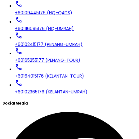
call
+60109445176 (HQ-QADS)
call
+601116095176 (HQ-UMRAH)
call
+60102415177 (PENANG-UMRAH)
call
+60165255177 (PENANG-TOUR)
call
+60164015176 (KELANTAN-TOUR)
call
+60102365176 (KELANTAN-UMRAH)
Social Media