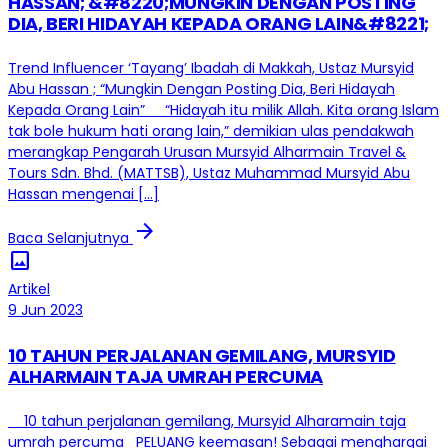
HASSAN; &#8220;MUNGKIN DENGAN POSTING
DIA, BERI HIDAYAH KEPADA ORANG LAIN&#8221;
Trend Influencer ‘Tayang’ Ibadah di Makkah, Ustaz Mursyid
Abu Hassan ; “Mungkin Dengan Posting Dia, Beri Hidayah
Kepada Orang Lain” “Hidayah itu milik Allah. Kita orang Islam
tak bole hukum hati orang lain,” demikian ulas pendakwah
merangkap Pengarah Urusan Mursyid Alharmain Travel &
Tours Sdn. Bhd. (MATTSB), Ustaz Muhammad Mursyid Abu
Hassan mengenai […]
arrow_forward
Baca Selanjutnya
image
Artikel
9 Jun 2023
10 TAHUN PERJALANAN GEMILANG, MURSYID
ALHARMAIN TAJA UMRAH PERCUMA
10 tahun perjalanan gemilang, Mursyid Alharamain taja
umrah percuma PELUANG keemasan! Sebagai menghargai