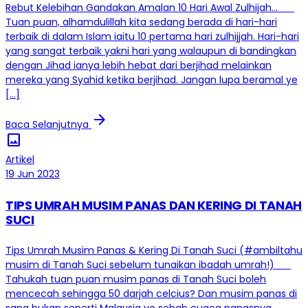
Rebut Kelebihan Gandakan Amalan 10 Hari Awal Zulhijah…
Tuan puan, alhamdulillah kita sedang berada di hari-hari
terbaik di dalam Islam iaitu 10 pertama hari zulhijjah. Hari-hari
yang sangat terbaik yakni hari yang walaupun di bandingkan
dengan Jihad ianya lebih hebat dari berjihad melainkan
mereka yang Syahid ketika berjihad. Jangan lupa beramal ye
[…]
arrow_forward
Baca Selanjutnya
image
Artikel
19 Jun 2023
TIPS UMRAH MUSIM PANAS DAN KERING DI TANAH
SUCI
Tips Umrah Musim Panas & Kering Di Tanah Suci (#ambiltahu
musim di Tanah Suci sebelum tunaikan ibadah umrah!)
Tahukah tuan puan musim panas di Tanah Suci boleh
mencecah sehingga 50 darjah celcius? Dan musim panas di