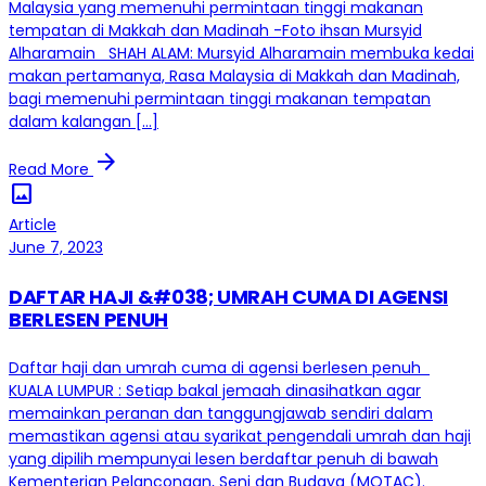
Malaysia yang memenuhi permintaan tinggi makanan
tempatan di Makkah dan Madinah -Foto ihsan Mursyid
Alharamain SHAH ALAM: Mursyid Alharamain membuka kedai
makan pertamanya, Rasa Malaysia di Makkah dan Madinah,
bagi memenuhi permintaan tinggi makanan tempatan
dalam kalangan […]
arrow_forward
Read More
image
Article
June 7, 2023
DAFTAR HAJI &#038; UMRAH CUMA DI AGENSI
BERLESEN PENUH
Daftar haji dan umrah cuma di agensi berlesen penuh
KUALA LUMPUR : Setiap bakal jemaah dinasihatkan agar
memainkan peranan dan tanggungjawab sendiri dalam
memastikan agensi atau syarikat pengendali umrah dan haji
yang dipilih mempunyai lesen berdaftar penuh di bawah
Kementerian Pelancongan, Seni dan Budaya (MOTAC).