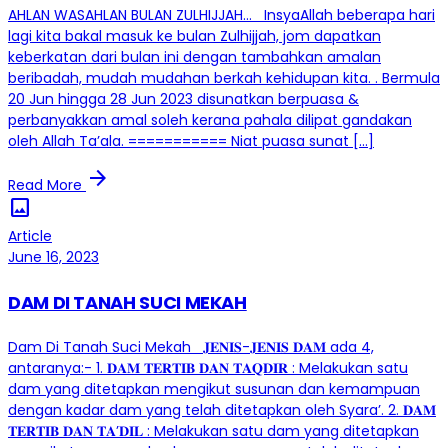
AHLAN WASAHLAN BULAN ZULHIJJAH… InsyaAllah beberapa hari
lagi kita bakal masuk ke bulan Zulhijjah, jom dapatkan
keberkatan dari bulan ini dengan tambahkan amalan
beribadah, mudah mudahan berkah kehidupan kita. . Bermula
20 Jun hingga 28 Jun 2023 disunatkan berpuasa &
perbanyakkan amal soleh kerana pahala dilipat gandakan
oleh Allah Ta’ala. =========== Niat puasa sunat […]
arrow_forward
Read More
image
Article
June 16, 2023
DAM DI TANAH SUCI MEKAH
Dam Di Tanah Suci Mekah 𝐉𝐄𝐍𝐈𝐒-𝐉𝐄𝐍𝐈𝐒 𝐃𝐀𝐌 ada 4,
antaranya:- 1. 𝐃𝐀𝐌 𝐓𝐄𝐑𝐓𝐈𝐁 𝐃𝐀𝐍 𝐓𝐀𝐐𝐃𝐈𝐑 : Melakukan satu
dam yang ditetapkan mengikut susunan dan kemampuan
dengan kadar dam yang telah ditetapkan oleh Syara’. 2. 𝐃𝐀𝐌
𝐓𝐄𝐑𝐓𝐈𝐁 𝐃𝐀𝐍 𝐓𝐀’𝐃𝐈𝐋 : Melakukan satu dam yang ditetapkan