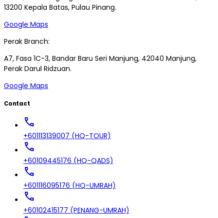
13200 Kepala Batas, Pulau Pinang.
Google Maps
Perak Branch:
A7, Fasa 1C-3, Bandar Baru Seri Manjung, 42040 Manjung,
Perak Darul Ridzuan.
Google Maps
Contact
call
+601113139007 (HQ-TOUR)
call
+60109445176 (HQ-QADS)
call
+601116095176 (HQ-UMRAH)
call
+60102415177 (PENANG-UMRAH)