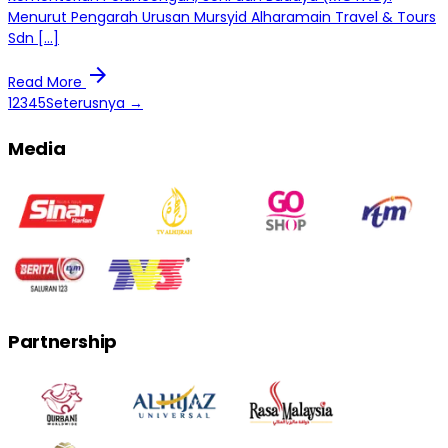
Menurut Pengarah Urusan Mursyid Alharamain Travel & Tours
Sdn […]
arrow_forward
Read More
1
2
3
4
5
Seterusnya →
Media
Partnership