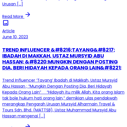
Urusan […]
arrow_forward
Read More
image
Article
June 10, 2023
TREND INFLUENCER &#8216;TAYANG&#8217;
IBADAH DI MAKKAH, USTAZ MURSYID ABU
HASSAN; &#8220;MUNGKIN DENGAN POSTING
DIA, BERI HIDAYAH KEPADA ORANG LAIN&#8221;
Trend Influencer ‘Tayang’ Ibadah di Makkah, Ustaz Mursyid
Abu Hassan ; “Mungkin Dengan Posting Dia, Beri Hidayah
Kepada Orang Lain” “Hidayah itu milik Allah. Kita orang Islam
tak bole hukum hati orang lain,” demikian ulas pendakwah
merangkap Pengarah Urusan Mursyid Alharmain Travel &
Tours Sdn. Bhd. (MATTSB), Ustaz Muhammad Mursyid Abu
Hassan mengenai […]
arrow_forward