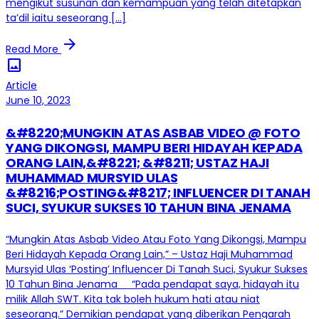
mengikut susunan dan kemampuan yang telah ditetapkan
ta’dil iaitu seseorang […]
arrow_forward
Read More
image
Article
June 10, 2023
&#8220;MUNGKIN ATAS ASBAB VIDEO @ FOTO
YANG DIKONGSI, MAMPU BERI HIDAYAH KEPADA
ORANG LAIN,&#8221; &#8211; USTAZ HAJI
MUHAMMAD MURSYID ULAS
&#8216;POSTING&#8217; INFLUENCER DI TANAH
SUCI, SYUKUR SUKSES 10 TAHUN BINA JENAMA
“Mungkin Atas Asbab Video Atau Foto Yang Dikongsi, Mampu
Beri Hidayah Kepada Orang Lain,” – Ustaz Haji Muhammad
Mursyid Ulas ‘Posting’ Influencer Di Tanah Suci, Syukur Sukses
10 Tahun Bina Jenama “Pada pendapat saya, hidayah itu
milik Allah SWT. Kita tak boleh hukum hati atau niat
seseorang.” Demikian pendapat yang diberikan Pengarah