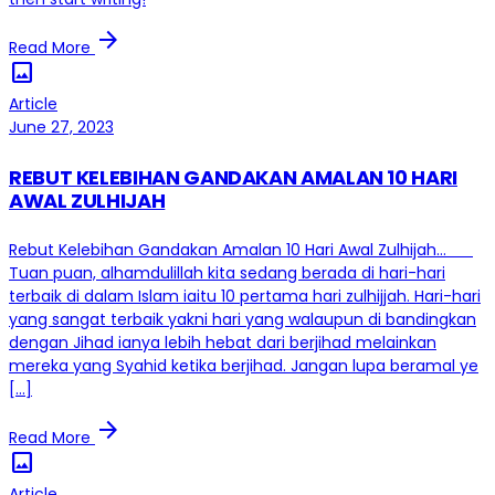
arrow_forward
Read More
image
Article
June 27, 2023
REBUT KELEBIHAN GANDAKAN AMALAN 10 HARI
AWAL ZULHIJAH
Rebut Kelebihan Gandakan Amalan 10 Hari Awal Zulhijah…
Tuan puan, alhamdulillah kita sedang berada di hari-hari
terbaik di dalam Islam iaitu 10 pertama hari zulhijjah. Hari-hari
yang sangat terbaik yakni hari yang walaupun di bandingkan
dengan Jihad ianya lebih hebat dari berjihad melainkan
mereka yang Syahid ketika berjihad. Jangan lupa beramal ye
[…]
arrow_forward
Read More
image
Article