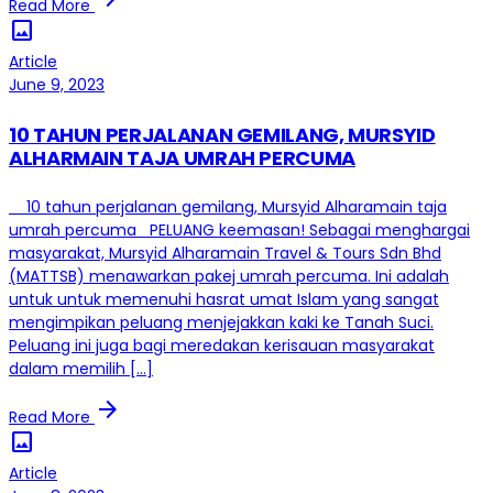
Read More
image
Article
June 9, 2023
10 TAHUN PERJALANAN GEMILANG, MURSYID
ALHARMAIN TAJA UMRAH PERCUMA
10 tahun perjalanan gemilang, Mursyid Alharamain taja
umrah percuma PELUANG keemasan! Sebagai menghargai
masyarakat, Mursyid Alharamain Travel & Tours Sdn Bhd
(MATTSB) menawarkan pakej umrah percuma. Ini adalah
untuk untuk memenuhi hasrat umat Islam yang sangat
mengimpikan peluang menjejakkan kaki ke Tanah Suci.
Peluang ini juga bagi meredakan kerisauan masyarakat
dalam memilih […]
arrow_forward
Read More
image
Article