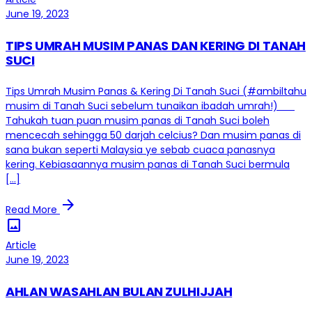
June 19, 2023
TIPS UMRAH MUSIM PANAS DAN KERING DI TANAH
SUCI
Tips Umrah Musim Panas & Kering Di Tanah Suci (#ambiltahu
musim di Tanah Suci sebelum tunaikan ibadah umrah!)
Tahukah tuan puan musim panas di Tanah Suci boleh
mencecah sehingga 50 darjah celcius? Dan musim panas di
sana bukan seperti Malaysia ye sebab cuaca panasnya
kering. Kebiasaannya musim panas di Tanah Suci bermula
[…]
arrow_forward
Read More
image
Article
June 19, 2023
AHLAN WASAHLAN BULAN ZULHIJJAH