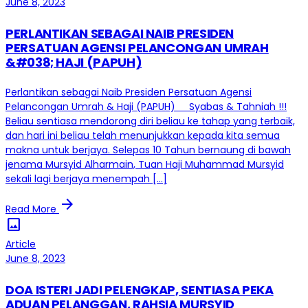
June 8, 2023
PERLANTIKAN SEBAGAI NAIB PRESIDEN
PERSATUAN AGENSI PELANCONGAN UMRAH
&#038; HAJI (PAPUH)
Perlantikan sebagai Naib Presiden Persatuan Agensi
Pelancongan Umrah & Haji (PAPUH) Syabas & Tahniah !!!
Beliau sentiasa mendorong diri beliau ke tahap yang terbaik,
dan hari ini beliau telah menunjukkan kepada kita semua
makna untuk berjaya. Selepas 10 Tahun bernaung di bawah
jenama Mursyid Alharmain, Tuan Haji Muhammad Mursyid
sekali lagi berjaya menempah […]
arrow_forward
Read More
image
Article
June 8, 2023
DOA ISTERI JADI PELENGKAP, SENTIASA PEKA
ADUAN PELANGGAN, RAHSIA MURSYID