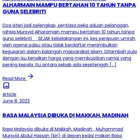
ALHARMAIN MAMPU BERTAHAN 10 TAHUN TANPA
GUNA SELEBRITI
Doa isteri jadi pelengkap, sentiasa peka aduan pelanggan,
rahsia Mursyid Alharamain mampu bertahan 10 tahun tanpa
guna selebriti SEJAK kebelakangan ini, kes penipuan umrah
oleh agensi palsu atau tidak berdaftar menimbulkan
kegusaran dalam kalangan masyarakat Islam. Ditambah pula
dengan isu kenaikan harga yang membuatkan ramai yang
pening kepala. Itu antara sebab ada sesetengah […]
arrow_forward
Read More
image
Article
June 8, 2023
RASA MALAYSIA DIBUKA DI MAKKAH, MADINAH
Rasa Malaysia dibuka di Makkah, Madinah Muhammad
Mursyid Abdul Hassan (kiri) di depan kedai makan Rasa