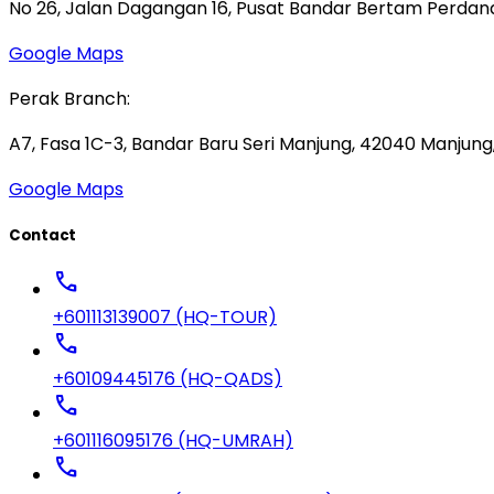
No 26, Jalan Dagangan 16, Pusat Bandar Bertam Perdana,
Google Maps
Perak Branch:
A7, Fasa 1C-3, Bandar Baru Seri Manjung, 42040 Manjung,
Google Maps
Contact
call
+601113139007 (HQ-TOUR)
call
+60109445176 (HQ-QADS)
call
+601116095176 (HQ-UMRAH)
call