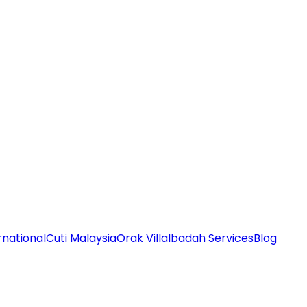
rnational
Cuti Malaysia
Orak Villa
Ibadah Services
Blog