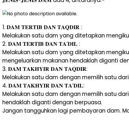
𝐉𝐄𝐍𝐈𝐒-𝐉𝐄𝐍𝐈𝐒 𝐃𝐀𝐌 ada 4, antaranya:-
1. 𝐃𝐀𝐌 𝐓𝐄𝐑𝐓𝐈𝐁 𝐃𝐀𝐍 𝐓𝐀𝐐𝐃𝐈𝐑 :
Melakukan satu dam yang ditetapkan mengiku
2. 𝐃𝐀𝐌 𝐓𝐄𝐑𝐓𝐈𝐁 𝐃𝐀𝐍 𝐓𝐀’𝐃𝐈𝐋 :
Melakukan satu dam yang ditetapkan mengikut
mengeluarkan makanan hendaklah diganti de
3. 𝐃𝐀𝐌 𝐓𝐀𝐊𝐇𝐘𝐈𝐑 𝐃𝐀𝐍 𝐓𝐀𝐐𝐃𝐈𝐑:
Melakukan satu dam dengan memilih satu dari
4. 𝐃𝐀𝐌 𝐓𝐀𝐊𝐇𝐘𝐈𝐑 𝐃𝐀𝐍 𝐓𝐀’𝐃𝐈𝐋:
Melakukan satu dam dengan memilih satu dar
hendaklah diganti dengan berpuasa.
Jangan tangguhkan lagi pembayaran dam. Mari