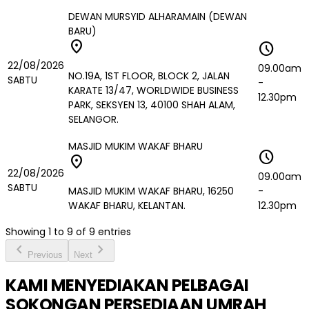
DEWAN MURSYID ALHARAMAIN (DEWAN
BARU)
location_on
schedule
22/08/2026
09.00am
NO.19A, 1ST FLOOR, BLOCK 2, JALAN
SABTU
-
KARATE 13/47, WORLDWIDE BUSINESS
12.30pm
PARK, SEKSYEN 13, 40100 SHAH ALAM,
SELANGOR.
MASJID MUKIM WAKAF BHARU
schedule
location_on
22/08/2026
09.00am
SABTU
MASJID MUKIM WAKAF BHARU, 16250
-
WAKAF BHARU, KELANTAN.
12.30pm
Showing
1
to
9
of
9
entries
chevron_left
chevron_right
Previous
Next
KAMI MENYEDIAKAN PELBAGAI
SOKONGAN PERSEDIAAN UMRAH