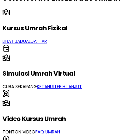
mosque
Kursus Umrah Fizikal
LIHAT JADUAL
DAFTAR
event
mosque
Simulasi Umrah Virtual
CUBA SEKARANG
KETAHUI LEBIH LANJUT
view_in_ar
mosque
Video Kursus Umrah
TONTON VIDEO
FAQ UMRAH
play_circle