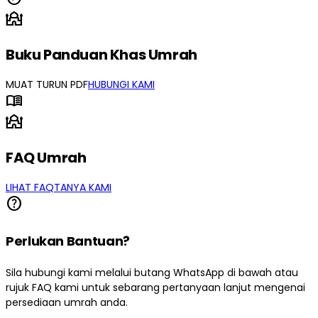
mosque
Buku Panduan Khas Umrah
MUAT TURUN PDF
HUBUNGI KAMI
menu_book
mosque
FAQ Umrah
LIHAT FAQ
TANYA KAMI
help
Perlukan Bantuan?
Sila hubungi kami melalui butang WhatsApp di bawah atau
rujuk FAQ kami untuk sebarang pertanyaan lanjut mengenai
persediaan umrah anda.