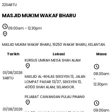
22
SABTU
MASJID MUKIM WAKAF BHARU
schedule
09.00am
-
12.30pm
location_on
MASJID MUKIM WAKAF BHARU, 16250 WAKAF BHARU, KELANTAN.
Tarikh
Lokasi
Masa
KURSUS UMRAH MEGA SHAH ALAM
location_on
schedule
01/08/2026
08.00am
MASJID AL-IKHLAS SEKSYEN 13, JALAN
SABTU
-
LOMPAT PAGAR 13/37, SEKSYEN 13,
12.30pm
40100 SHAH ALAM, SELANGOR.
PEJABAT CAWANGAN PULAU PINANG
location_on
schedule
01/08/2026
09.00am