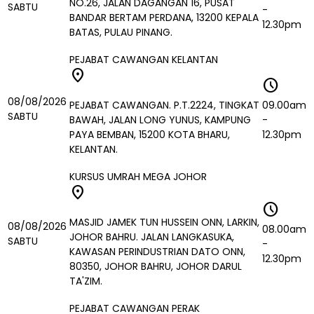
NO.26, JALAN DAGANGAN 16, PUSAT
SABTU
-
BANDAR BERTAM PERDANA, 13200 KEPALA
12.30pm
BATAS, PULAU PINANG.
PEJABAT CAWANGAN KELANTAN
location_on
schedule
08/08/2026
PEJABAT CAWANGAN. P.T.2224, TINGKAT
09.00am
SABTU
BAWAH, JALAN LONG YUNUS, KAMPUNG
-
PAYA BEMBAN, 15200 KOTA BHARU,
12.30pm
KELANTAN.
KURSUS UMRAH MEGA JOHOR
location_on
schedule
MASJID JAMEK TUN HUSSEIN ONN, LARKIN,
08/08/2026
08.00am
JOHOR BAHRU. JALAN LANGKASUKA,
SABTU
-
KAWASAN PERINDUSTRIAN DATO ONN,
12.30pm
80350, JOHOR BAHRU, JOHOR DARUL
TA'ZIM.
PEJABAT CAWANGAN PERAK