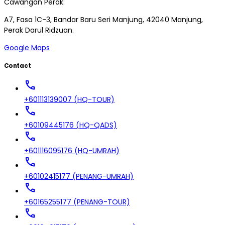
Cawangan Perak:
A7, Fasa 1C-3, Bandar Baru Seri Manjung, 42040 Manjung,
Perak Darul Ridzuan.
Google Maps
Contact
call
+601113139007 (HQ-TOUR)
call
+60109445176 (HQ-QADS)
call
+601116095176 (HQ-UMRAH)
call
+60102415177 (PENANG-UMRAH)
call
+60165255177 (PENANG-TOUR)
call