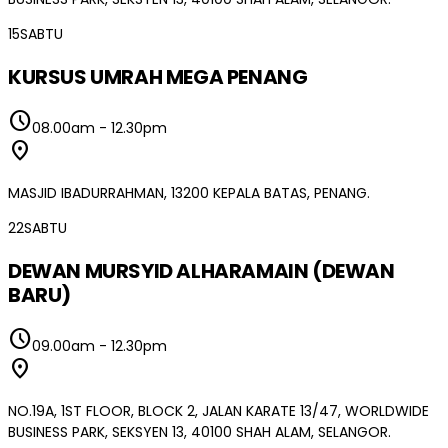
15
SABTU
KURSUS UMRAH MEGA PENANG
schedule
08.00am
-
12.30pm
location_on
MASJID IBADURRAHMAN, 13200 KEPALA BATAS, PENANG.
22
SABTU
DEWAN MURSYID ALHARAMAIN (DEWAN
BARU)
schedule
09.00am
-
12.30pm
location_on
NO.19A, 1ST FLOOR, BLOCK 2, JALAN KARATE 13/47, WORLDWIDE
BUSINESS PARK, SEKSYEN 13, 40100 SHAH ALAM, SELANGOR.