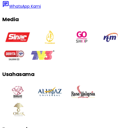
chat
WhatsApp Kami
Media
Usahasama