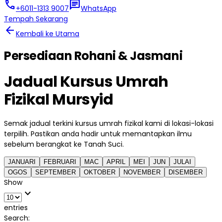
call
chat
+6011-1313 9007
WhatsApp
Tempah Sekarang
arrow_back
Kembali ke Utama
Persediaan Rohani & Jasmani
Jadual Kursus Umrah
Fizikal Mursyid
Semak jadual terkini kursus umrah fizikal kami di lokasi-lokasi
terpilih. Pastikan anda hadir untuk memantapkan ilmu
sebelum berangkat ke Tanah Suci.
JANUARI
FEBRUARI
MAC
APRIL
MEI
JUN
JULAI
OGOS
SEPTEMBER
OKTOBER
NOVEMBER
DISEMBER
Show
expand_more
entries
Search: