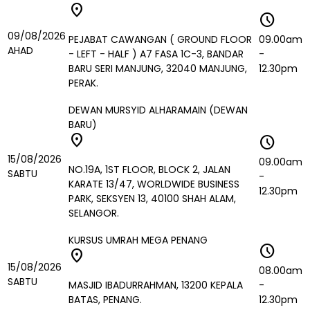
location_on
schedule
09/08/2026
PEJABAT CAWANGAN ( GROUND FLOOR
09.00am
AHAD
- LEFT - HALF ) A7 FASA 1C-3, BANDAR
-
BARU SERI MANJUNG, 32040 MANJUNG,
12.30pm
PERAK.
DEWAN MURSYID ALHARAMAIN (DEWAN
BARU)
location_on
schedule
15/08/2026
09.00am
NO.19A, 1ST FLOOR, BLOCK 2, JALAN
SABTU
-
KARATE 13/47, WORLDWIDE BUSINESS
12.30pm
PARK, SEKSYEN 13, 40100 SHAH ALAM,
SELANGOR.
KURSUS UMRAH MEGA PENANG
schedule
location_on
15/08/2026
08.00am
SABTU
MASJID IBADURRAHMAN, 13200 KEPALA
-
BATAS, PENANG.
12.30pm