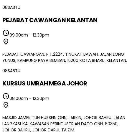
08
SABTU
PEJABAT CAWANGAN KELANTAN
schedule
09.00am
-
12.30pm
location_on
PEJABAT CAWANGAN. P.T.2224, TINGKAT BAWAH, JALAN LONG
YUNUS, KAMPUNG PAYA BEMBAN, 15200 KOTA BHARU, KELANTAN.
08
SABTU
KURSUS UMRAH MEGA JOHOR
schedule
08.00am
-
12.30pm
location_on
MASJID JAMEK TUN HUSSEIN ONN, LARKIN, JOHOR BAHRU. JALAN
LANGKASUKA, KAWASAN PERINDUSTRIAN DATO ONN, 80350,
JOHOR BAHRU, JOHOR DARUL TA'ZIM.