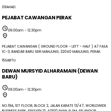
09
AHAD
PEJABAT CAWANGAN PERAK
schedule
09.00am
-
12.30pm
location_on
PEJABAT CAWANGAN ( GROUND FLOOR - LEFT - HALF ) A7 FASA
1C-3, BANDAR BARU SERI MANJUNG, 32040 MANJUNG, PERAK.
15
SABTU
DEWAN MURSYID ALHARAMAIN (DEWAN
BARU)
schedule
09.00am
-
12.30pm
location_on
NO.19A, 1ST FLOOR, BLOCK 2, JALAN KARATE 13/47, WORLDWIDE
BUSINESS PARK, SEKSYEN 13, 40100 SHAH ALAM, SELANGOR.