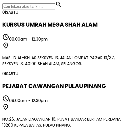
search
01
SABTU
KURSUS UMRAH MEGA SHAH ALAM
schedule
08.00am
-
12.30pm
location_on
MASJID AL-IKHLAS SEKSYEN 13, JALAN LOMPAT PAGAR 13/37,
SEKSYEN 13, 40100 SHAH ALAM, SELANGOR.
01
SABTU
PEJABAT CAWANGAN PULAU PINANG
schedule
09.00am
-
12.30pm
location_on
NO.26, JALAN DAGANGAN 16, PUSAT BANDAR BERTAM PERDANA,
13200 KEPALA BATAS, PULAU PINANG.