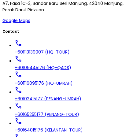
A7, Fasa 1C-3, Bandar Baru Seri Manjung, 42040 Manjung,
Perak Darul Ridzuan.
Google Maps
Contact
call
+601113139007 (HQ-TOUR)
call
+60109445176 (HQ-QADS)
call
+601116095176 (HQ-UMRAH)
call
+60102415177 (PENANG-UMRAH)
call
+60165255177 (PENANG-TOUR)
call
+60164015176 (KELANTAN-TOUR)
call