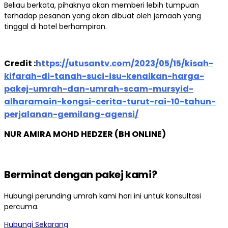
Beliau berkata, pihaknya akan memberi lebih tumpuan
terhadap pesanan yang akan dibuat oleh jemaah yang
tinggal di hotel berhampiran.
Credit :
https://utusantv.com/2023/05/15/kisah-
kifarah-di-tanah-suci-isu-kenaikan-harga-
pakej-umrah-dan-umrah-scam-mursyid-
alharamain-kongsi-cerita-turut-rai-10-tahun-
perjalanan-gemilang-agensi/
NUR AMIRA MOHD HEDZER (BH ONLINE)
Berminat dengan pakej kami?
Hubungi perunding umrah kami hari ini untuk konsultasi
percuma.
Hubungi Sekarang