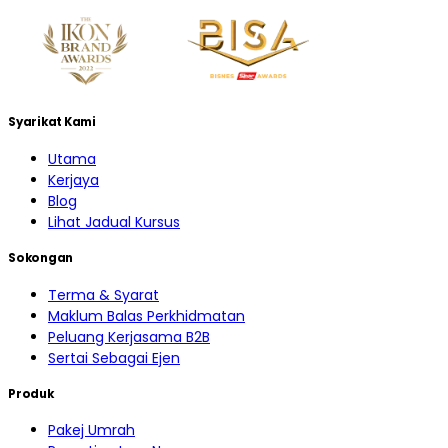
Syarikat Kami
Utama
Kerjaya
Blog
Lihat Jadual Kursus
Sokongan
Terma & Syarat
Maklum Balas Perkhidmatan
Peluang Kerjasama B2B
Sertai Sebagai Ejen
Produk
Pakej Umrah