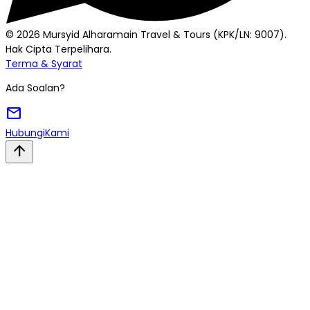
© 2026 Mursyid Alharamain Travel & Tours (KPK/LN: 9007).
Hak Cipta Terpelihara.
Terma & Syarat
Ada Soalan?
mail
Hubungi
Kami
arrow_upward