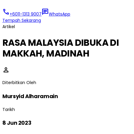
call
chat
+6011-1313 9007
WhatsApp
Tempah Sekarang
Artikel
RASA MALAYSIA DIBUKA DI
MAKKAH, MADINAH
person
Diterbitkan Oleh
Mursyid Alharamain
Tarikh
8 Jun 2023