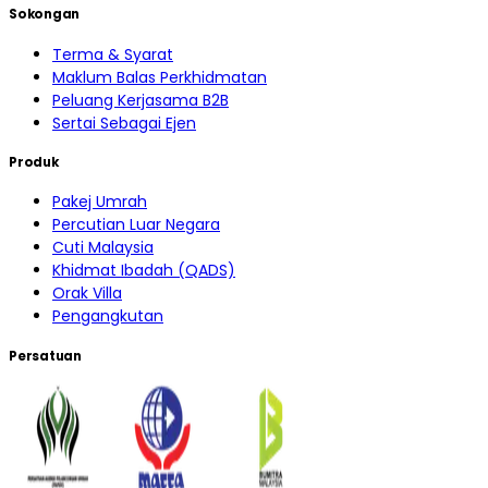
Sokongan
Terma & Syarat
Maklum Balas Perkhidmatan
Peluang Kerjasama B2B
Sertai Sebagai Ejen
Produk
Pakej Umrah
Percutian Luar Negara
Cuti Malaysia
Khidmat Ibadah (QADS)
Orak Villa
Pengangkutan
Persatuan