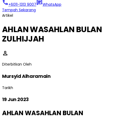
call
chat
+6011-1313 9007
WhatsApp
Tempah Sekarang
Artikel
AHLAN WASAHLAN BULAN
ZULHIJJAH
person
Diterbitkan Oleh
Mursyid Alharamain
Tarikh
19 Jun 2023
AHLAN WASAHLAN BULAN