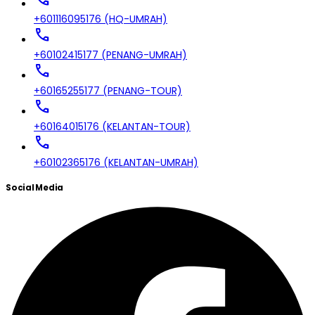
+601116095176 (HQ-UMRAH)
call
+60102415177 (PENANG-UMRAH)
call
+60165255177 (PENANG-TOUR)
call
+60164015176 (KELANTAN-TOUR)
call
+60102365176 (KELANTAN-UMRAH)
Social Media