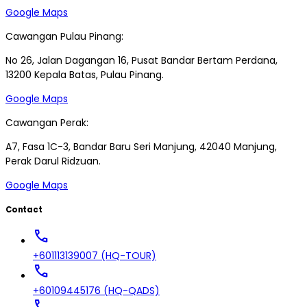
Google Maps
Cawangan Pulau Pinang:
No 26, Jalan Dagangan 16, Pusat Bandar Bertam Perdana,
13200 Kepala Batas, Pulau Pinang.
Google Maps
Cawangan Perak:
A7, Fasa 1C-3, Bandar Baru Seri Manjung, 42040 Manjung,
Perak Darul Ridzuan.
Google Maps
Contact
call
+601113139007 (HQ-TOUR)
call
+60109445176 (HQ-QADS)
call