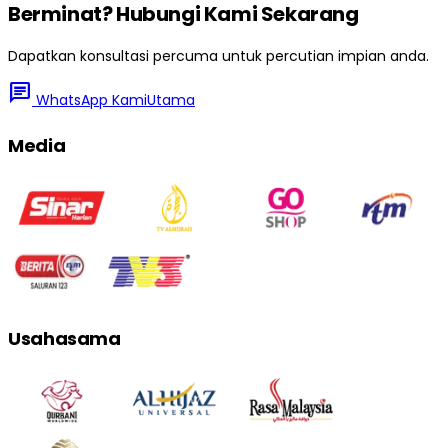
Berminat? Hubungi Kami Sekarang
Dapatkan konsultasi percuma untuk percutian impian anda.
chat
WhatsApp Kami
Utama
Media
Usahasama