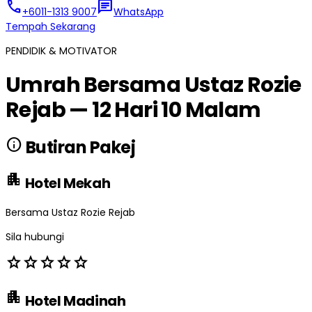
call
chat
+6011-1313 9007
WhatsApp
Tempah Sekarang
PENDIDIK & MOTIVATOR
Umrah Bersama Ustaz Rozie
Rejab — 12 Hari 10 Malam
info
Butiran Pakej
apartment
Hotel Mekah
Bersama Ustaz Rozie Rejab
Sila hubungi
star
star
star
star
star
apartment
Hotel Madinah