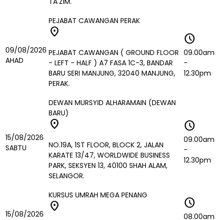
TA'ZIM.
PEJABAT CAWANGAN PERAK
location_on
schedule
09/08/2026
PEJABAT CAWANGAN ( GROUND FLOOR
09.00am
AHAD
- LEFT - HALF ) A7 FASA 1C-3, BANDAR
-
BARU SERI MANJUNG, 32040 MANJUNG,
12.30pm
PERAK.
DEWAN MURSYID ALHARAMAIN (DEWAN
BARU)
location_on
schedule
15/08/2026
09.00am
NO.19A, 1ST FLOOR, BLOCK 2, JALAN
SABTU
-
KARATE 13/47, WORLDWIDE BUSINESS
12.30pm
PARK, SEKSYEN 13, 40100 SHAH ALAM,
SELANGOR.
KURSUS UMRAH MEGA PENANG
schedule
location_on
15/08/2026
08.00am