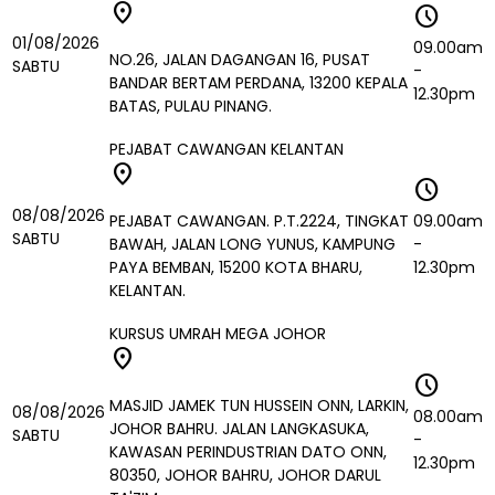
location_on
schedule
01/08/2026
09.00am
NO.26, JALAN DAGANGAN 16, PUSAT
SABTU
-
BANDAR BERTAM PERDANA, 13200 KEPALA
12.30pm
BATAS, PULAU PINANG.
PEJABAT CAWANGAN KELANTAN
location_on
schedule
08/08/2026
PEJABAT CAWANGAN. P.T.2224, TINGKAT
09.00am
SABTU
BAWAH, JALAN LONG YUNUS, KAMPUNG
-
PAYA BEMBAN, 15200 KOTA BHARU,
12.30pm
KELANTAN.
KURSUS UMRAH MEGA JOHOR
location_on
schedule
MASJID JAMEK TUN HUSSEIN ONN, LARKIN,
08/08/2026
08.00am
JOHOR BAHRU. JALAN LANGKASUKA,
SABTU
-
KAWASAN PERINDUSTRIAN DATO ONN,
12.30pm
80350, JOHOR BAHRU, JOHOR DARUL