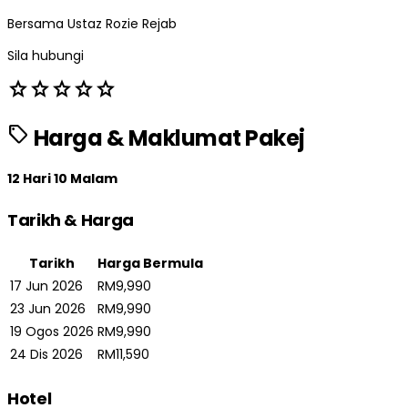
Bersama Ustaz Rozie Rejab
Sila hubungi
star
star
star
star
star
sell
Harga & Maklumat Pakej
12 Hari 10 Malam
Tarikh & Harga
Tarikh
Harga Bermula
17 Jun 2026
RM9,990
23 Jun 2026
RM9,990
19 Ogos 2026
RM9,990
24 Dis 2026
RM11,590
Hotel