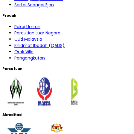
Sertai Sebagai Ejen
Produk
Pakej Umrah
Percutian Luar Negara
Cuti Malaysia
Khidmat Ibadah (QADS)
Orak Villa
Pengangkutan
Persatuan
Akreditasi