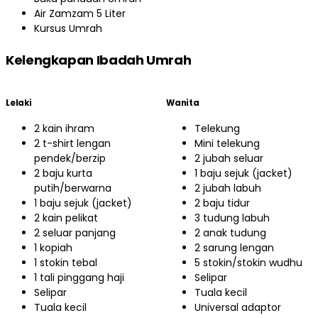
Air Zamzam 5 Liter
Kursus Umrah
Kelengkapan Ibadah Umrah
Lelaki
Wanita
2 kain ihram
Telekung
2 t-shirt lengan
Mini telekung
pendek/berzip
2 jubah seluar
2 baju kurta
1 baju sejuk (jacket)
putih/berwarna
2 jubah labuh
1 baju sejuk (jacket)
2 baju tidur
2 kain pelikat
3 tudung labuh
2 seluar panjang
2 anak tudung
1 kopiah
2 sarung lengan
1 stokin tebal
5 stokin/stokin wudhu
1 tali pinggang haji
Selipar
Selipar
Tuala kecil
Tuala kecil
Universal adaptor