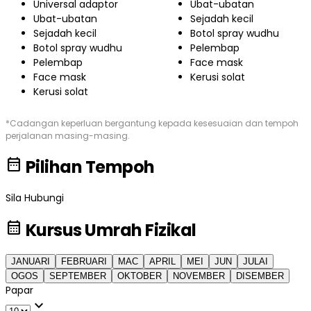
Universal adaptor
Ubat-ubatan
Ubat-ubatan
Sejadah kecil
Sejadah kecil
Botol spray wudhu
Botol spray wudhu
Pelembap
Pelembap
Face mask
Face mask
Kerusi solat
Kerusi solat
*Cadangan keperluan bergantung kepada kesesuaian dan tempoh
perjalanan masing-masing.
date_range
Pilihan Tempoh
Sila Hubungi
calendar_month
Kursus Umrah Fizikal
JANUARI
FEBRUARI
MAC
APRIL
MEI
JUN
JULAI
OGOS
SEPTEMBER
OKTOBER
NOVEMBER
DISEMBER
Papar
expand_more