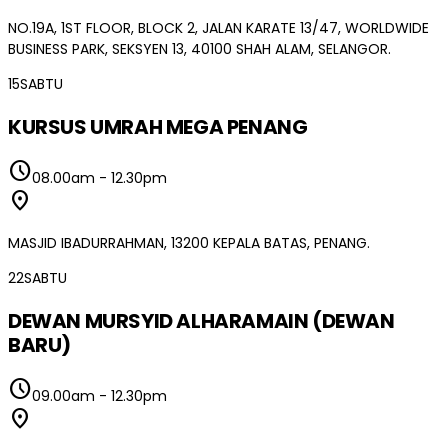
NO.19A, 1ST FLOOR, BLOCK 2, JALAN KARATE 13/47, WORLDWIDE
BUSINESS PARK, SEKSYEN 13, 40100 SHAH ALAM, SELANGOR.
15
SABTU
KURSUS UMRAH MEGA PENANG
schedule
08.00am
-
12.30pm
location_on
MASJID IBADURRAHMAN, 13200 KEPALA BATAS, PENANG.
22
SABTU
DEWAN MURSYID ALHARAMAIN (DEWAN
BARU)
schedule
09.00am
-
12.30pm
location_on