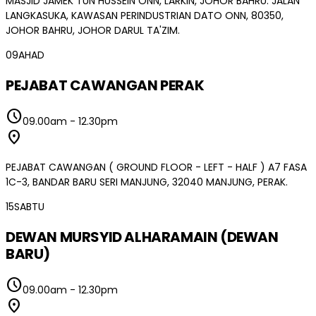
MASJID JAMEK TUN HUSSEIN ONN, LARKIN, JOHOR BAHRU. JALAN
LANGKASUKA, KAWASAN PERINDUSTRIAN DATO ONN, 80350,
JOHOR BAHRU, JOHOR DARUL TA'ZIM.
09
AHAD
PEJABAT CAWANGAN PERAK
schedule
09.00am
-
12.30pm
location_on
PEJABAT CAWANGAN ( GROUND FLOOR - LEFT - HALF ) A7 FASA
1C-3, BANDAR BARU SERI MANJUNG, 32040 MANJUNG, PERAK.
15
SABTU
DEWAN MURSYID ALHARAMAIN (DEWAN
BARU)
schedule
09.00am
-
12.30pm
location_on