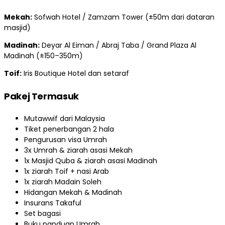
Mekah:
Sofwah Hotel / Zamzam Tower (±50m dari dataran
masjid)
Madinah:
Deyar Al Eiman / Abraj Taba / Grand Plaza Al
Madinah (±150–350m)
Toif:
Iris Boutique Hotel dan setaraf
Pakej Termasuk
Mutawwif dari Malaysia
Tiket penerbangan 2 hala
Pengurusan visa Umrah
3x Umrah & ziarah asasi Mekah
1x Masjid Quba & ziarah asasi Madinah
1x ziarah Toif + nasi Arab
1x ziarah Madain Soleh
Hidangan Mekah & Madinah
Insurans Takaful
Set bagasi
Buku panduan Umrah