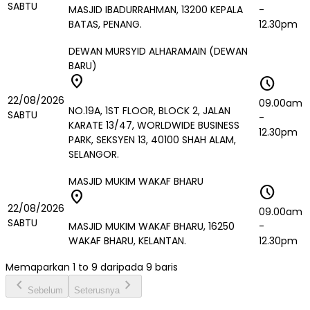
SABTU
MASJID IBADURRAHMAN, 13200 KEPALA
-
BATAS, PENANG.
12.30pm
DEWAN MURSYID ALHARAMAIN (DEWAN
BARU)
location_on
schedule
22/08/2026
09.00am
NO.19A, 1ST FLOOR, BLOCK 2, JALAN
SABTU
-
KARATE 13/47, WORLDWIDE BUSINESS
12.30pm
PARK, SEKSYEN 13, 40100 SHAH ALAM,
SELANGOR.
MASJID MUKIM WAKAF BHARU
schedule
location_on
22/08/2026
09.00am
SABTU
MASJID MUKIM WAKAF BHARU, 16250
-
WAKAF BHARU, KELANTAN.
12.30pm
Memaparkan
1
to
9
daripada
9
baris
chevron_left
chevron_right
Sebelum
Seterusnya