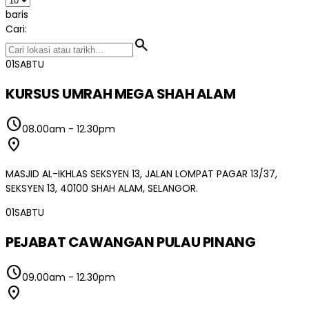
baris
Cari:
search
01
SABTU
KURSUS UMRAH MEGA SHAH ALAM
schedule
08.00am
-
12.30pm
location_on
MASJID AL-IKHLAS SEKSYEN 13, JALAN LOMPAT PAGAR 13/37,
SEKSYEN 13, 40100 SHAH ALAM, SELANGOR.
01
SABTU
PEJABAT CAWANGAN PULAU PINANG
schedule
09.00am
-
12.30pm
location_on