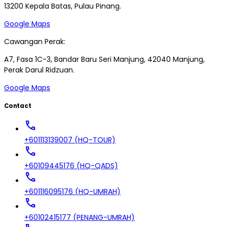
13200 Kepala Batas, Pulau Pinang.
Google Maps
Cawangan Perak:
A7, Fasa 1C-3, Bandar Baru Seri Manjung, 42040 Manjung,
Perak Darul Ridzuan.
Google Maps
Contact
call
+601113139007 (HQ-TOUR)
call
+60109445176 (HQ-QADS)
call
+601116095176 (HQ-UMRAH)
call
+60102415177 (PENANG-UMRAH)