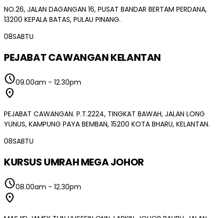
NO.26, JALAN DAGANGAN 16, PUSAT BANDAR BERTAM PERDANA,
13200 KEPALA BATAS, PULAU PINANG.
08
SABTU
PEJABAT CAWANGAN KELANTAN
schedule
09.00am
-
12.30pm
location_on
PEJABAT CAWANGAN. P.T.2224, TINGKAT BAWAH, JALAN LONG
YUNUS, KAMPUNG PAYA BEMBAN, 15200 KOTA BHARU, KELANTAN.
08
SABTU
KURSUS UMRAH MEGA JOHOR
schedule
08.00am
-
12.30pm
location_on