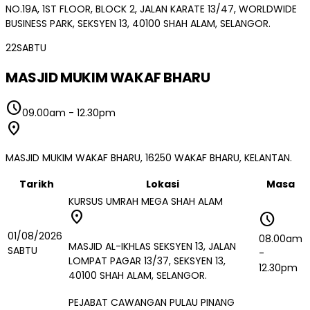
NO.19A, 1ST FLOOR, BLOCK 2, JALAN KARATE 13/47, WORLDWIDE
BUSINESS PARK, SEKSYEN 13, 40100 SHAH ALAM, SELANGOR.
22
SABTU
MASJID MUKIM WAKAF BHARU
schedule
09.00am
-
12.30pm
location_on
MASJID MUKIM WAKAF BHARU, 16250 WAKAF BHARU, KELANTAN.
Tarikh
Lokasi
Masa
KURSUS UMRAH MEGA SHAH ALAM
location_on
schedule
01/08/2026
08.00am
MASJID AL-IKHLAS SEKSYEN 13, JALAN
SABTU
-
LOMPAT PAGAR 13/37, SEKSYEN 13,
12.30pm
40100 SHAH ALAM, SELANGOR.
PEJABAT CAWANGAN PULAU PINANG