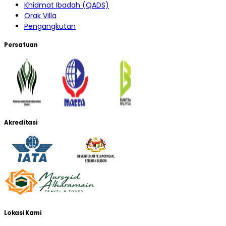
Khidmat Ibadah (QADS)
Orak Villa
Pengangkutan
Persatuan
Akreditasi
Lokasi Kami