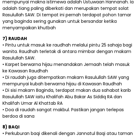
mempunyai makna istimewa adalah Ustuwaan Hannanah. Ia
adalah tiang paling diberkati dan merupakan tempat solat
Rasulullah SAW. Di tempat ini pernah terdapat pohon tamar
yang baginda sering gunakan untuk bersandar ketika
menyampaikan khutbah
7) RAUDAH
• Pintu untuk masuk ke raudhah melalui pintu 25 sahaja bagi
wanita. Raudhah terletak di antara mimbar dengan makam
Rasulullah SAW.
• Karpet berwarna hijau menandakan Jemaah telah masuk
ke Kawasan Raudhah
• Di raudah juga ditempatkan makam Rasulullah SAW yang
mempunyai kubah berwarna hijau di Kawasan Raudhah
• Di sisi makam Baginda, terdapat makan dua sahabat karib
Rasulullah SAW iaitu Khalifah Abu Bakar As Siddiq RA dan
Khalifah Umar Al Khattab RA
• Doa di raudah sangat makbul. Pastikan jangan terlepas
berdoa di sana
8) BAQI
• Perkuburan baqi dikenali dengan Jannatul Baqi atau taman