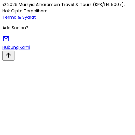
© 2026 Mursyid Alharamain Travel & Tours (KPK/LN: 9007).
Hak Cipta Terpelihara.
Terma & Syarat
Ada Soalan?
mail
Hubungi
Kami
arrow_upward