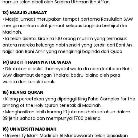
namun telah dibeli oleh Saidina Uthman ibn Affan.
13) MASJID JUMAAT
• Masjid jumaat merupakan tempat pertama Rasulullah SAW
mengimamkan solat jumaat selepas baginda berhijrah ke
Madinah.
• Ia telah disetai kira kira 100 orang muslim yang termasuk
antara mereka keluarga nabi sendiri yang terdiri dari Bani An-
Najjar dan Bani Amir yang mengiringi baginda dari Quba
14) BUKIT THANNIYATUL WADA
• Dikatakan di bukit thanniyatul wada di mana ketibaan Nabi
SAW disambut dengan Thala’al badru ‘alaina oleh para
wanita dan kanak kanak.
15) KILANG QURAN
• Kilang percetakan yang dipanggil King Fahd Complex for the
printing of the Holy Quran terletak di Madinah.
• Menghasilkan lebih kurang 10 juta naskhah setahun dalam
39 jenis Bahasa dan mempunyai 1700 pekerja.
16) UNIVERSITI MADINAH
• University Islam Madinah Al Munawwarah telah diasaskan