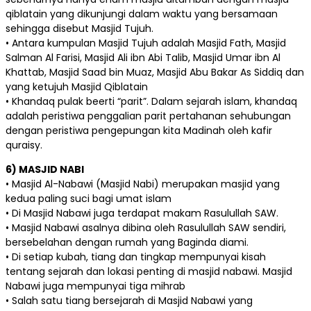
qiblatain yang dikunjungi dalam waktu yang bersamaan
sehingga disebut Masjid Tujuh.
• Antara kumpulan Masjid Tujuh adalah Masjid Fath, Masjid
Salman Al Farisi, Masjid Ali ibn Abi Talib, Masjid Umar ibn Al
Khattab, Masjid Saad bin Muaz, Masjid Abu Bakar As Siddiq dan
yang ketujuh Masjid Qiblatain
• Khandaq pulak beerti “parit”. Dalam sejarah islam, khandaq
adalah peristiwa penggalian parit pertahanan sehubungan
dengan peristiwa pengepungan kita Madinah oleh kafir
quraisy.
6) MASJID NABI
• Masjid Al-Nabawi (Masjid Nabi) merupakan masjid yang
kedua paling suci bagi umat islam
• Di Masjid Nabawi juga terdapat makam Rasulullah SAW.
• Masjid Nabawi asalnya dibina oleh Rasulullah SAW sendiri,
bersebelahan dengan rumah yang Baginda diami.
• Di setiap kubah, tiang dan tingkap mempunyai kisah
tentang sejarah dan lokasi penting di masjid nabawi. Masjid
Nabawi juga mempunyai tiga mihrab
• Salah satu tiang bersejarah di Masjid Nabawi yang