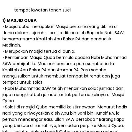
tempat lawatan tanah suci
1) MASJID QUBA
• Masjid quba merupakan Masjid pertama yang dibina di
dunia dalam sejarah Islam. Ia dibina oleh Baginda Nabi SAW
bersama-sama Khalifah Abu Bakar RA dan penduduk
Madinah.
• Merupakan masjid tertua di dunia.
• Pembinaan Masjid Quba bermula apabila Nabi Muhammad
SAW berhijrah ke Madinah bersama para sahabat iaitu
Khalifah Abu Bakar RA dan Ammar RA. Para sahabat
mengusulkan untuk membuat tempat istirehat dan juga
tempat untuk solat.
• Nabi Muhammad SAW telah mendirikan solat jumaat dan
juga mengkhutbah jumaat untuk pertama kalinya di Masjid
Quba
• Solat di masjid Quba memiliki keistimewaan. Menurut hadis
Nabi yang diriwayatkan oleh Abu bin Sahl bin Hunaif RA, ia
pernah mendengar Rasulullah SAW bersabda “ Barangsiapa
yang bersuci di rumahnya, kemudian pergi ke Masjid Quba,
lalu is solat di dalam Masjdi Quba, maka baginya pahala