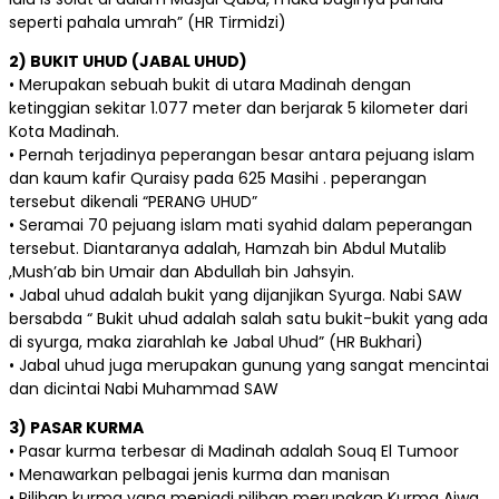
seperti pahala umrah” (HR Tirmidzi)
2) BUKIT UHUD (JABAL UHUD)
• Merupakan sebuah bukit di utara Madinah dengan
ketinggian sekitar 1.077 meter dan berjarak 5 kilometer dari
Kota Madinah.
• Pernah terjadinya peperangan besar antara pejuang islam
dan kaum kafir Quraisy pada 625 Masihi . peperangan
tersebut dikenali “PERANG UHUD”
• Seramai 70 pejuang islam mati syahid dalam peperangan
tersebut. Diantaranya adalah, Hamzah bin Abdul Mutalib
,Mush’ab bin Umair dan Abdullah bin Jahsyin.
• Jabal uhud adalah bukit yang dijanjikan Syurga. Nabi SAW
bersabda “ Bukit uhud adalah salah satu bukit-bukit yang ada
di syurga, maka ziarahlah ke Jabal Uhud” (HR Bukhari)
• Jabal uhud juga merupakan gunung yang sangat mencintai
dan dicintai Nabi Muhammad SAW
3) PASAR KURMA
• Pasar kurma terbesar di Madinah adalah Souq El Tumoor
• Menawarkan pelbagai jenis kurma dan manisan
• Pilihan kurma yang menjadi pilihan merupakan Kurma Ajwa