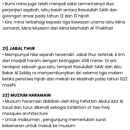
• Bumi mina juga telah menjadi saksi termetrainya dua
perjanjian aqabah, iaitu baiah antara Rasulullah SAW dan
golongan ansar pada tahun 12 dan 13 hijrah
• Kini, mina terbahagi kepada tiga Kawasan utama iaitu Mina
Jamarat, Mina Muaisim dan Mina Marhalah Al Thalithat
21) JABAL THUR
• Mempunyai nilai sejarah tersendiri. Jabal thur terletak 4 km
dari masjidil haram dengan ketinggian 458 meter. Di sini
terdapat sebuah gua iaitu tempat Rasulullah SAW dan Abu
Bakar Al Siddiq ra menyembunyikan diri selama tiga malam
ketika peristiwa hijrah dari mekah ke Madinah pada tahun 622
masihi.
22) MUZIUM HARAMAIN
• Muzium haramain didirikan oleh King Fahd bin Abdul Aziz Al
Saud dan turut dikenali sebagai Exhibition of two holy
mosques architecture
• Untuk makluman , pengunjung memerlukan surat
kebenaran untuk masuk ke muzium