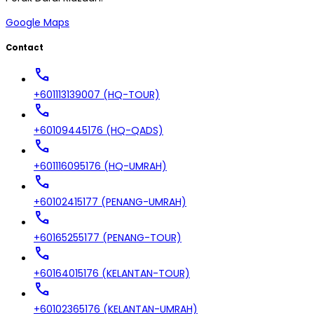
Google Maps
Contact
call
+601113139007 (HQ-TOUR)
call
+60109445176 (HQ-QADS)
call
+601116095176 (HQ-UMRAH)
call
+60102415177 (PENANG-UMRAH)
call
+60165255177 (PENANG-TOUR)
call
+60164015176 (KELANTAN-TOUR)
call
+60102365176 (KELANTAN-UMRAH)