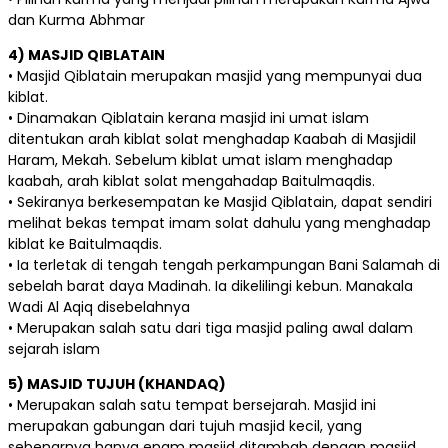
dan Kurma Abhmar
4) MASJID QIBLATAIN
• Masjid Qiblatain merupakan masjid yang mempunyai dua
kiblat.
• Dinamakan Qiblatain kerana masjid ini umat islam
ditentukan arah kiblat solat menghadap Kaabah di Masjidil
Haram, Mekah. Sebelum kiblat umat islam menghadap
kaabah, arah kiblat solat mengahadap Baitulmaqdis.
• Sekiranya berkesempatan ke Masjid Qiblatain, dapat sendiri
melihat bekas tempat imam solat dahulu yang menghadap
kiblat ke Baitulmaqdis.
• Ia terletak di tengah tengah perkampungan Bani Salamah di
sebelah barat daya Madinah. Ia dikelilingi kebun. Manakala
Wadi Al Aqiq disebelahnya
• Merupakan salah satu dari tiga masjid paling awal dalam
sejarah islam
5) MASJID TUJUH (KHANDAQ)
• Merupakan salah satu tempat bersejarah. Masjid ini
merupakan gabungan dari tujuh masjid kecil, yang
sebenarnya hanya enam masjid ditambah dengan masjid