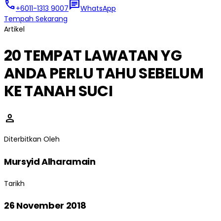
call
chat
+6011-1313 9007
WhatsApp
Tempah Sekarang
Artikel
20 TEMPAT LAWATAN YG
ANDA PERLU TAHU SEBELUM
KE TANAH SUCI
person
Diterbitkan Oleh
Mursyid Alharamain
Tarikh
26 November 2018