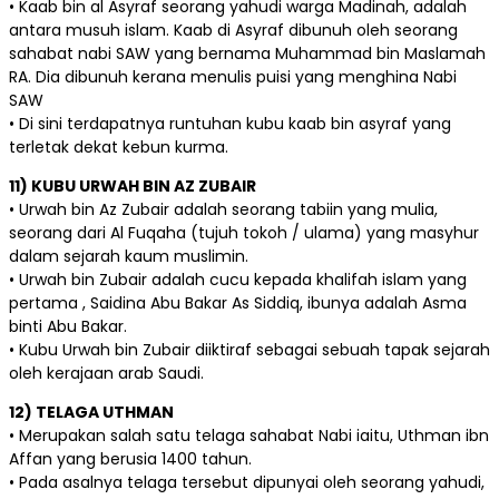
• Kaab bin al Asyraf seorang yahudi warga Madinah, adalah
antara musuh islam. Kaab di Asyraf dibunuh oleh seorang
sahabat nabi SAW yang bernama Muhammad bin Maslamah
RA. Dia dibunuh kerana menulis puisi yang menghina Nabi
SAW
• Di sini terdapatnya runtuhan kubu kaab bin asyraf yang
terletak dekat kebun kurma.
11) KUBU URWAH BIN AZ ZUBAIR
• Urwah bin Az Zubair adalah seorang tabiin yang mulia,
seorang dari Al Fuqaha (tujuh tokoh / ulama) yang masyhur
dalam sejarah kaum muslimin.
• Urwah bin Zubair adalah cucu kepada khalifah islam yang
pertama , Saidina Abu Bakar As Siddiq, ibunya adalah Asma
binti Abu Bakar.
• Kubu Urwah bin Zubair diiktiraf sebagai sebuah tapak sejarah
oleh kerajaan arab Saudi.
12) TELAGA UTHMAN
• Merupakan salah satu telaga sahabat Nabi iaitu, Uthman ibn
Affan yang berusia 1400 tahun.
• Pada asalnya telaga tersebut dipunyai oleh seorang yahudi,