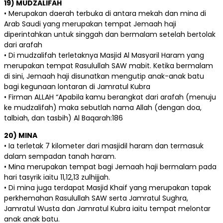
19) MUDZALIFAH
• Merupakan daerah terbuka di antara mekah dan mina di
Arab Saudi yang merupakan tempat Jemaah haji
diperintahkan untuk singgah dan bermalam setelah bertolak
dari arafah
• Di mudzalifah terletaknya Masjid Al Masyaril Haram yang
merupakan tempat Rasulullah SAW mabit. Ketika bermalam
di sini, Jemaah haji disunatkan mengutip anak-anak batu
bagi kegunaan lontaran di Jamratul Kubra
• Firman ALLAH “Apabila kamu berangkat dari arafah (menuju
ke mudzalifah) maka sebutlah nama Allah (dengan doa,
talbiah, dan tasbih) Al Baqarah:186
20) MINA
• Ia terletak 7 kilometer dari masjidil haram dan termasuk
dalam sempadan tanah haram.
• Mina merupakan tempat bagi Jemaah haji bermalam pada
hari tasyrik iaitu 11,12,13 zulhijjah.
• Di mina juga terdapat Masjid Khaif yang merupakan tapak
perkhemahan Rasulullah SAW serta Jamratul Sughra,
Jamratul Wusta dan Jamratul Kubra iaitu tempat melontar
anak anak batu.