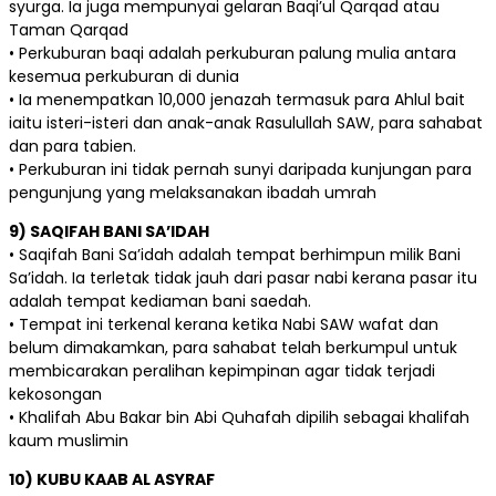
syurga. Ia juga mempunyai gelaran Baqi’ul Qarqad atau
Taman Qarqad
• Perkuburan baqi adalah perkuburan palung mulia antara
kesemua perkuburan di dunia
• Ia menempatkan 10,000 jenazah termasuk para Ahlul bait
iaitu isteri-isteri dan anak-anak Rasulullah SAW, para sahabat
dan para tabien.
• Perkuburan ini tidak pernah sunyi daripada kunjungan para
pengunjung yang melaksanakan ibadah umrah
9) SAQIFAH BANI SA’IDAH
• Saqifah Bani Sa’idah adalah tempat berhimpun milik Bani
Sa’idah. Ia terletak tidak jauh dari pasar nabi kerana pasar itu
adalah tempat kediaman bani saedah.
• Tempat ini terkenal kerana ketika Nabi SAW wafat dan
belum dimakamkan, para sahabat telah berkumpul untuk
membicarakan peralihan kepimpinan agar tidak terjadi
kekosongan
• Khalifah Abu Bakar bin Abi Quhafah dipilih sebagai khalifah
kaum muslimin
10) KUBU KAAB AL ASYRAF