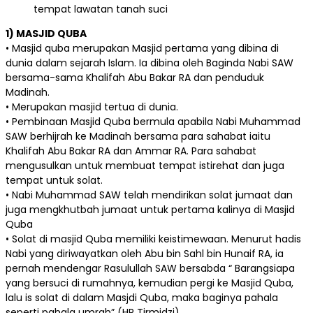
tempat lawatan tanah suci
1) MASJID QUBA
• Masjid quba merupakan Masjid pertama yang dibina di
dunia dalam sejarah Islam. Ia dibina oleh Baginda Nabi SAW
bersama-sama Khalifah Abu Bakar RA dan penduduk
Madinah.
• Merupakan masjid tertua di dunia.
• Pembinaan Masjid Quba bermula apabila Nabi Muhammad
SAW berhijrah ke Madinah bersama para sahabat iaitu
Khalifah Abu Bakar RA dan Ammar RA. Para sahabat
mengusulkan untuk membuat tempat istirehat dan juga
tempat untuk solat.
• Nabi Muhammad SAW telah mendirikan solat jumaat dan
juga mengkhutbah jumaat untuk pertama kalinya di Masjid
Quba
• Solat di masjid Quba memiliki keistimewaan. Menurut hadis
Nabi yang diriwayatkan oleh Abu bin Sahl bin Hunaif RA, ia
pernah mendengar Rasulullah SAW bersabda “ Barangsiapa
yang bersuci di rumahnya, kemudian pergi ke Masjid Quba,
lalu is solat di dalam Masjdi Quba, maka baginya pahala
seperti pahala umrah” (HR Tirmidzi)