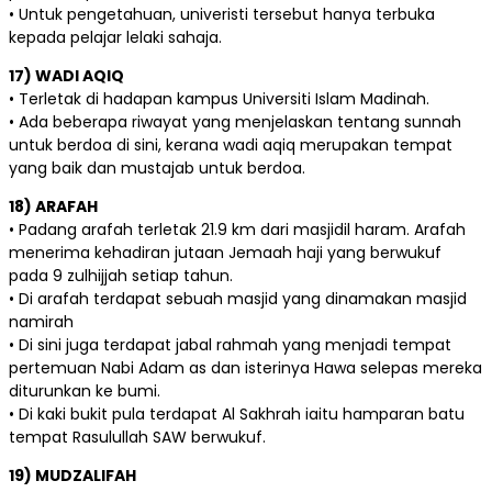
• Untuk pengetahuan, univeristi tersebut hanya terbuka
kepada pelajar lelaki sahaja.
17) WADI AQIQ
• Terletak di hadapan kampus Universiti Islam Madinah.
• Ada beberapa riwayat yang menjelaskan tentang sunnah
untuk berdoa di sini, kerana wadi aqiq merupakan tempat
yang baik dan mustajab untuk berdoa.
18) ARAFAH
• Padang arafah terletak 21.9 km dari masjidil haram. Arafah
menerima kehadiran jutaan Jemaah haji yang berwukuf
pada 9 zulhijjah setiap tahun.
• Di arafah terdapat sebuah masjid yang dinamakan masjid
namirah
• Di sini juga terdapat jabal rahmah yang menjadi tempat
pertemuan Nabi Adam as dan isterinya Hawa selepas mereka
diturunkan ke bumi.
• Di kaki bukit pula terdapat Al Sakhrah iaitu hamparan batu
tempat Rasulullah SAW berwukuf.
19) MUDZALIFAH