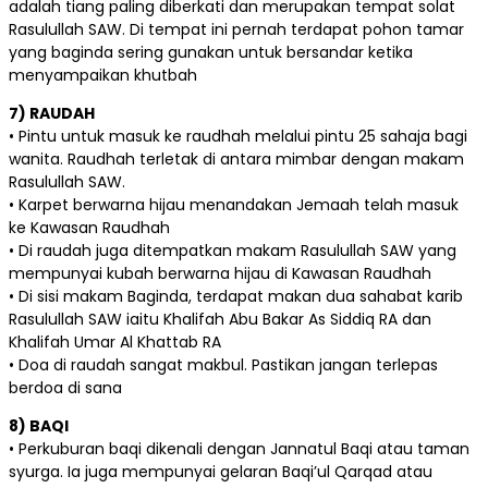
adalah tiang paling diberkati dan merupakan tempat solat
Rasulullah SAW. Di tempat ini pernah terdapat pohon tamar
yang baginda sering gunakan untuk bersandar ketika
menyampaikan khutbah
7) RAUDAH
• Pintu untuk masuk ke raudhah melalui pintu 25 sahaja bagi
wanita. Raudhah terletak di antara mimbar dengan makam
Rasulullah SAW.
• Karpet berwarna hijau menandakan Jemaah telah masuk
ke Kawasan Raudhah
• Di raudah juga ditempatkan makam Rasulullah SAW yang
mempunyai kubah berwarna hijau di Kawasan Raudhah
• Di sisi makam Baginda, terdapat makan dua sahabat karib
Rasulullah SAW iaitu Khalifah Abu Bakar As Siddiq RA dan
Khalifah Umar Al Khattab RA
• Doa di raudah sangat makbul. Pastikan jangan terlepas
berdoa di sana
8) BAQI
• Perkuburan baqi dikenali dengan Jannatul Baqi atau taman
syurga. Ia juga mempunyai gelaran Baqi’ul Qarqad atau