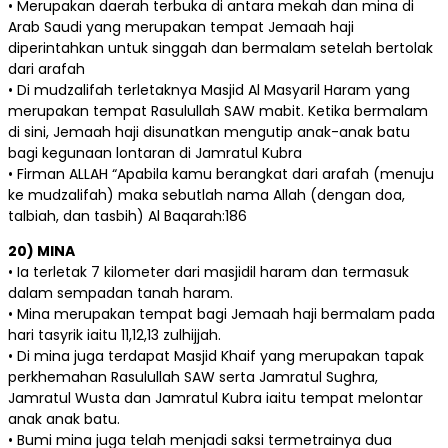
• Merupakan daerah terbuka di antara mekah dan mina di
Arab Saudi yang merupakan tempat Jemaah haji
diperintahkan untuk singgah dan bermalam setelah bertolak
dari arafah
• Di mudzalifah terletaknya Masjid Al Masyaril Haram yang
merupakan tempat Rasulullah SAW mabit. Ketika bermalam
di sini, Jemaah haji disunatkan mengutip anak-anak batu
bagi kegunaan lontaran di Jamratul Kubra
• Firman ALLAH “Apabila kamu berangkat dari arafah (menuju
ke mudzalifah) maka sebutlah nama Allah (dengan doa,
talbiah, dan tasbih) Al Baqarah:186
20) MINA
• Ia terletak 7 kilometer dari masjidil haram dan termasuk
dalam sempadan tanah haram.
• Mina merupakan tempat bagi Jemaah haji bermalam pada
hari tasyrik iaitu 11,12,13 zulhijjah.
• Di mina juga terdapat Masjid Khaif yang merupakan tapak
perkhemahan Rasulullah SAW serta Jamratul Sughra,
Jamratul Wusta dan Jamratul Kubra iaitu tempat melontar
anak anak batu.
• Bumi mina juga telah menjadi saksi termetrainya dua