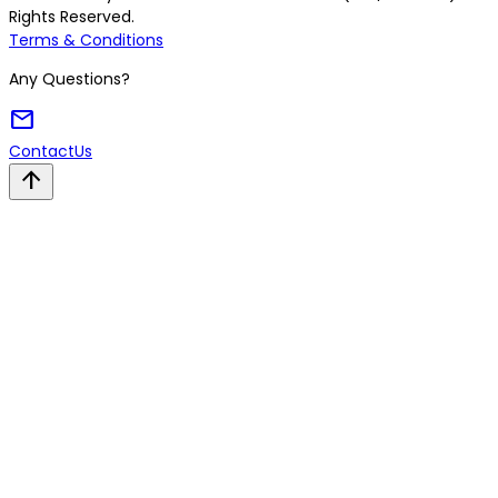
Rights Reserved.
Terms & Conditions
Any Questions?
mail
Contact
Us
arrow_upward