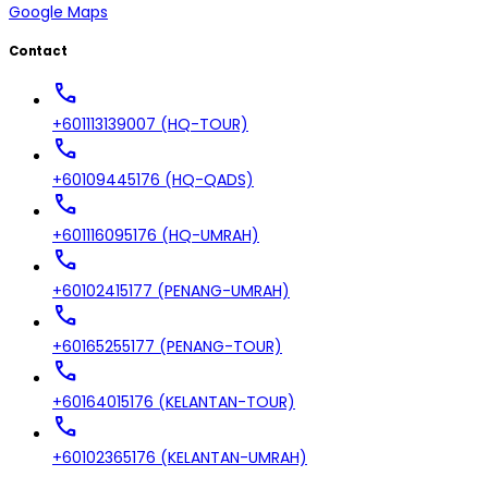
Google Maps
Contact
call
+601113139007 (HQ-TOUR)
call
+60109445176 (HQ-QADS)
call
+601116095176 (HQ-UMRAH)
call
+60102415177 (PENANG-UMRAH)
call
+60165255177 (PENANG-TOUR)
call
+60164015176 (KELANTAN-TOUR)
call
+60102365176 (KELANTAN-UMRAH)