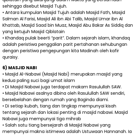
sehingga disebut Masjid Tujuh.
• Antara kumpulan Masjid Tujuh adalah Masjid Fath, Masjid
Salman Al Farisi, Masjid Ali ibn Abi Talib, Masjid Umar ibn Al
Khattab, Masjid Saad bin Muaz, Masjid Abu Bakar As Siddiq dan
yang ketujuh Masjid Qiblatain
• Khandaq pulak beerti “parit”. Dalam sejarah islam, khandaq
adalah peristiwa penggalian parit pertahanan sehubungan
dengan peristiwa pengepungan kita Madinah oleh kafir
quraisy.
6) MASJID NABI
• Masjid Al-Nabawi (Masjid Nabi) merupakan masjid yang
kedua paling suci bagi umat islam
• Di Masjid Nabawi juga terdapat makam Rasulullah SAW.
• Masjid Nabawi asalnya dibina oleh Rasulullah SAW sendiri,
bersebelahan dengan rumah yang Baginda diami.
• Di setiap kubah, tiang dan tingkap mempunyai kisah
tentang sejarah dan lokasi penting di masjid nabawi. Masjid
Nabawi juga mempunyai tiga mihrab
• Salah satu tiang bersejarah di Masjid Nabawi yang
mempunyai makna istimewa adalah Ustuwaan Hannanah. Ia