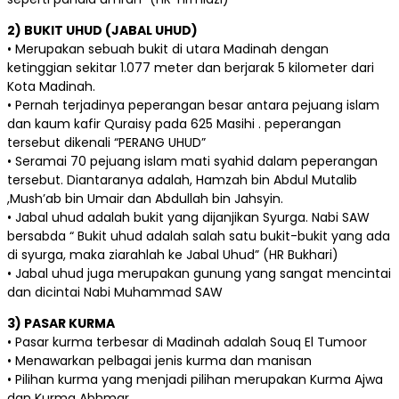
2) BUKIT UHUD (JABAL UHUD)
• Merupakan sebuah bukit di utara Madinah dengan
ketinggian sekitar 1.077 meter dan berjarak 5 kilometer dari
Kota Madinah.
• Pernah terjadinya peperangan besar antara pejuang islam
dan kaum kafir Quraisy pada 625 Masihi . peperangan
tersebut dikenali “PERANG UHUD”
• Seramai 70 pejuang islam mati syahid dalam peperangan
tersebut. Diantaranya adalah, Hamzah bin Abdul Mutalib
,Mush’ab bin Umair dan Abdullah bin Jahsyin.
• Jabal uhud adalah bukit yang dijanjikan Syurga. Nabi SAW
bersabda “ Bukit uhud adalah salah satu bukit-bukit yang ada
di syurga, maka ziarahlah ke Jabal Uhud” (HR Bukhari)
• Jabal uhud juga merupakan gunung yang sangat mencintai
dan dicintai Nabi Muhammad SAW
3) PASAR KURMA
• Pasar kurma terbesar di Madinah adalah Souq El Tumoor
• Menawarkan pelbagai jenis kurma dan manisan
• Pilihan kurma yang menjadi pilihan merupakan Kurma Ajwa
dan Kurma Abhmar