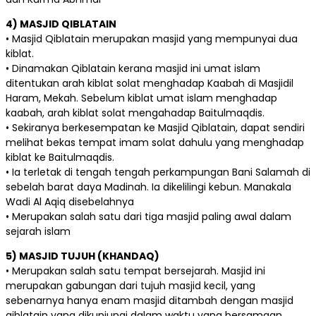
4) MASJID QIBLATAIN
• Masjid Qiblatain merupakan masjid yang mempunyai dua
kiblat.
• Dinamakan Qiblatain kerana masjid ini umat islam
ditentukan arah kiblat solat menghadap Kaabah di Masjidil
Haram, Mekah. Sebelum kiblat umat islam menghadap
kaabah, arah kiblat solat mengahadap Baitulmaqdis.
• Sekiranya berkesempatan ke Masjid Qiblatain, dapat sendiri
melihat bekas tempat imam solat dahulu yang menghadap
kiblat ke Baitulmaqdis.
• Ia terletak di tengah tengah perkampungan Bani Salamah di
sebelah barat daya Madinah. Ia dikelilingi kebun. Manakala
Wadi Al Aqiq disebelahnya
• Merupakan salah satu dari tiga masjid paling awal dalam
sejarah islam
5) MASJID TUJUH (KHANDAQ)
• Merupakan salah satu tempat bersejarah. Masjid ini
merupakan gabungan dari tujuh masjid kecil, yang
sebenarnya hanya enam masjid ditambah dengan masjid
qiblatain yang dikunjungi dalam waktu yang bersamaan