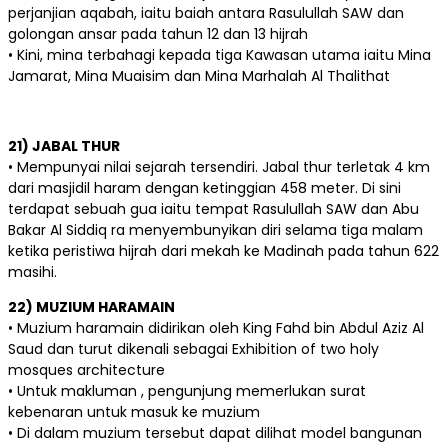
perjanjian aqabah, iaitu baiah antara Rasulullah SAW dan
golongan ansar pada tahun 12 dan 13 hijrah
• Kini, mina terbahagi kepada tiga Kawasan utama iaitu Mina
Jamarat, Mina Muaisim dan Mina Marhalah Al Thalithat
21) JABAL THUR
• Mempunyai nilai sejarah tersendiri. Jabal thur terletak 4 km
dari masjidil haram dengan ketinggian 458 meter. Di sini
terdapat sebuah gua iaitu tempat Rasulullah SAW dan Abu
Bakar Al Siddiq ra menyembunyikan diri selama tiga malam
ketika peristiwa hijrah dari mekah ke Madinah pada tahun 622
masihi.
22) MUZIUM HARAMAIN
• Muzium haramain didirikan oleh King Fahd bin Abdul Aziz Al
Saud dan turut dikenali sebagai Exhibition of two holy
mosques architecture
• Untuk makluman , pengunjung memerlukan surat
kebenaran untuk masuk ke muzium
• Di dalam muzium tersebut dapat dilihat model bangunan