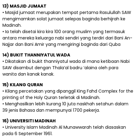
13) MASJID JUMAAT
• Masjid jumaat merupakan tempat pertama Rasulullah SAW
mengimamkan solat jumaat selepas baginda berhijrah ke
Madinah.
• Ia telah disetai kira kira 100 orang muslim yang termasuk
antara mereka keluarga nabi sendiri yang terdiri dari Bani An-
Najjar dan Bani Amir yang mengiringi baginda dari Quba
14) BUKIT THANNIYATUL WADA
• Dikatakan di bukit thanniyatul wada di mana ketibaan Nabi
SAW disambut dengan Thala’al badru ‘alaina oleh para
wanita dan kanak kanak.
15) KILANG QURAN
• Kilang percetakan yang dipanggil King Fahd Complex for the
printing of the Holy Quran terletak di Madinah.
• Menghasilkan lebih kurang 10 juta naskhah setahun dalam
39 jenis Bahasa dan mempunyai 1700 pekerja.
16) UNIVERSITI MADINAH
• University Islam Madinah Al Munawwarah telah diasaskan
pada 6 September 1961.