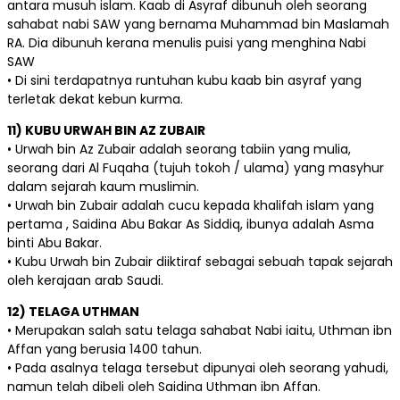
antara musuh islam. Kaab di Asyraf dibunuh oleh seorang
sahabat nabi SAW yang bernama Muhammad bin Maslamah
RA. Dia dibunuh kerana menulis puisi yang menghina Nabi
SAW
• Di sini terdapatnya runtuhan kubu kaab bin asyraf yang
terletak dekat kebun kurma.
11) KUBU URWAH BIN AZ ZUBAIR
• Urwah bin Az Zubair adalah seorang tabiin yang mulia,
seorang dari Al Fuqaha (tujuh tokoh / ulama) yang masyhur
dalam sejarah kaum muslimin.
• Urwah bin Zubair adalah cucu kepada khalifah islam yang
pertama , Saidina Abu Bakar As Siddiq, ibunya adalah Asma
binti Abu Bakar.
• Kubu Urwah bin Zubair diiktiraf sebagai sebuah tapak sejarah
oleh kerajaan arab Saudi.
12) TELAGA UTHMAN
• Merupakan salah satu telaga sahabat Nabi iaitu, Uthman ibn
Affan yang berusia 1400 tahun.
• Pada asalnya telaga tersebut dipunyai oleh seorang yahudi,
namun telah dibeli oleh Saidina Uthman ibn Affan.