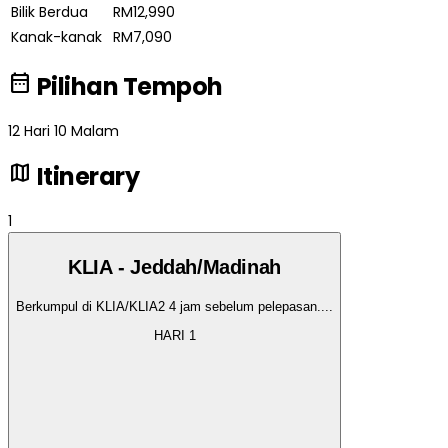
Bilik Berdua
RM12,990
Kanak-kanak
RM7,090
date_range
Pilihan Tempoh
12 Hari 10 Malam
map
Itinerary
1
KLIA - Jeddah/Madinah
Berkumpul di KLIA/KLIA2 4 jam sebelum pelepasan.
...
HARI
1