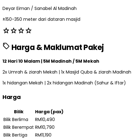
Deyar Eiman / Sanabel Al Madinah
±150-350 meter dari dataran masjid
star
star
star
star
sell
Harga & Maklumat Pakej
12 Hari 10 Malam | 5M Madinah / 5M Mekah
2x Umrah & ziarah Mekah | 1x Masjid Quba & ziarah Madinah
1x hidangan Mekah | 2x hidangan Madinah (Sahur & Iftar)
Harga
Bilik
Harga (pax)
Bilik Berlima
RM10,490
Bilik Berempat
RM10,790
Bilik Bertiga
RM11,190