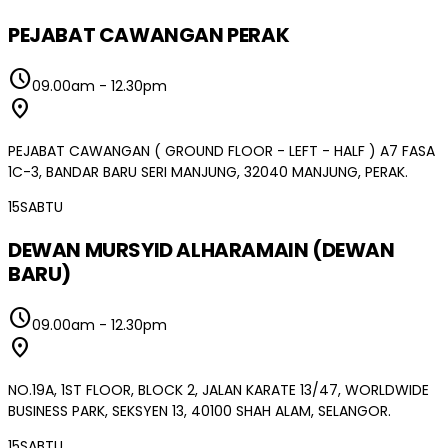
PEJABAT CAWANGAN PERAK
schedule
09.00am
-
12.30pm
location_on
PEJABAT CAWANGAN ( GROUND FLOOR - LEFT - HALF ) A7 FASA
1C-3, BANDAR BARU SERI MANJUNG, 32040 MANJUNG, PERAK.
15
SABTU
DEWAN MURSYID ALHARAMAIN (DEWAN
BARU)
schedule
09.00am
-
12.30pm
location_on
NO.19A, 1ST FLOOR, BLOCK 2, JALAN KARATE 13/47, WORLDWIDE
BUSINESS PARK, SEKSYEN 13, 40100 SHAH ALAM, SELANGOR.
15
SABTU