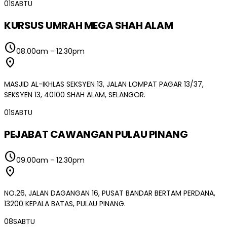
01
SABTU
KURSUS UMRAH MEGA SHAH ALAM
schedule
08.00am
-
12.30pm
location_on
MASJID AL-IKHLAS SEKSYEN 13, JALAN LOMPAT PAGAR 13/37,
SEKSYEN 13, 40100 SHAH ALAM, SELANGOR.
01
SABTU
PEJABAT CAWANGAN PULAU PINANG
schedule
09.00am
-
12.30pm
location_on
NO.26, JALAN DAGANGAN 16, PUSAT BANDAR BERTAM PERDANA,
13200 KEPALA BATAS, PULAU PINANG.
08
SABTU