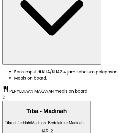
Berkumpul di KLIA/KLIA2 4 jam sebelum pelepasan.
Meals on board.
restaurant
PENYEDIAAN MAKANAN:
meals on board
2
Tiba - Madinah
Tiba di Jeddah/Madinah. Bertolak ke Madinah.
...
HARI
2