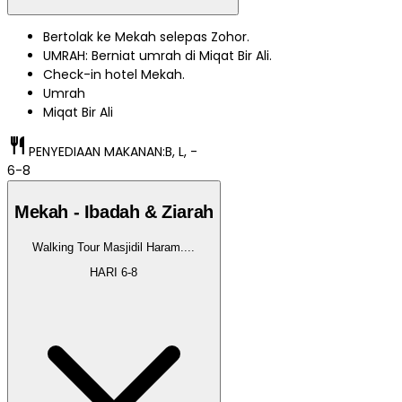
Bertolak ke Mekah selepas Zohor.
UMRAH: Berniat umrah di Miqat Bir Ali.
Check-in hotel Mekah.
Umrah
Miqat Bir Ali
restaurant
PENYEDIAAN MAKANAN:
B, L, -
6-8
Mekah - Ibadah & Ziarah
Walking Tour Masjidil Haram.
...
HARI
6-8