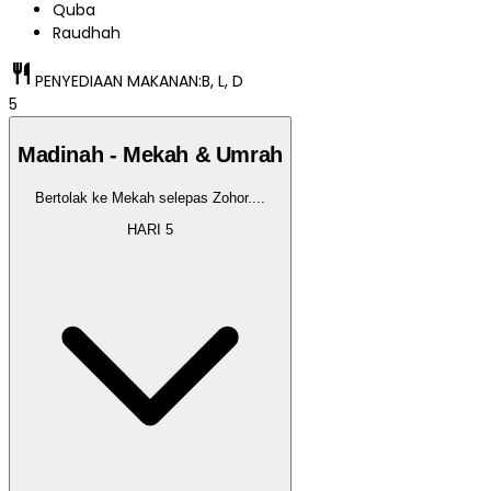
Quba
Raudhah
restaurant
PENYEDIAAN MAKANAN:
B, L, D
5
Madinah - Mekah & Umrah
Bertolak ke Mekah selepas Zohor.
...
HARI
5