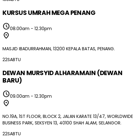
KURSUS UMRAH MEGA PENANG
schedule
08.00am
-
12.30pm
location_on
MASJID IBADURRAHMAN, 13200 KEPALA BATAS, PENANG.
22
SABTU
DEWAN MURSYID ALHARAMAIN (DEWAN
BARU)
schedule
09.00am
-
12.30pm
location_on
NO.19A, 1ST FLOOR, BLOCK 2, JALAN KARATE 13/47, WORLDWIDE
BUSINESS PARK, SEKSYEN 13, 40100 SHAH ALAM, SELANGOR.
22
SABTU