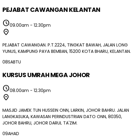
PEJABAT CAWANGAN KELANTAN
schedule
09.00am
-
12.30pm
location_on
PEJABAT CAWANGAN. P.T.2224, TINGKAT BAWAH, JALAN LONG
YUNUS, KAMPUNG PAYA BEMBAN, 15200 KOTA BHARU, KELANTAN.
08
SABTU
KURSUS UMRAH MEGA JOHOR
schedule
08.00am
-
12.30pm
location_on
MASJID JAMEK TUN HUSSEIN ONN, LARKIN, JOHOR BAHRU. JALAN
LANGKASUKA, KAWASAN PERINDUSTRIAN DATO ONN, 80350,
JOHOR BAHRU, JOHOR DARUL TA'ZIM.
09
AHAD