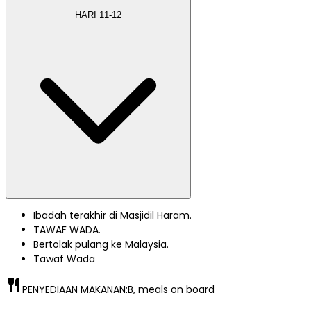
HARI
11-12
Ibadah terakhir di Masjidil Haram.
TAWAF WADA.
Bertolak pulang ke Malaysia.
Tawaf Wada
restaurant
PENYEDIAAN MAKANAN:
B, meals on board