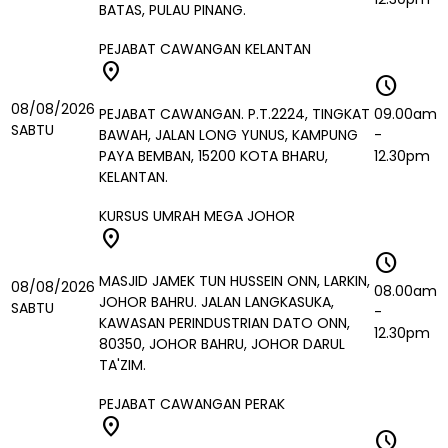
BATAS, PULAU PINANG.
PEJABAT CAWANGAN KELANTAN
location_on
schedule
08/08/2026
PEJABAT CAWANGAN. P.T.2224, TINGKAT
09.00am
SABTU
BAWAH, JALAN LONG YUNUS, KAMPUNG
-
PAYA BEMBAN, 15200 KOTA BHARU,
12.30pm
KELANTAN.
KURSUS UMRAH MEGA JOHOR
location_on
schedule
MASJID JAMEK TUN HUSSEIN ONN, LARKIN,
08/08/2026
08.00am
JOHOR BAHRU. JALAN LANGKASUKA,
SABTU
-
KAWASAN PERINDUSTRIAN DATO ONN,
12.30pm
80350, JOHOR BAHRU, JOHOR DARUL
TA'ZIM.
PEJABAT CAWANGAN PERAK
location_on
schedule