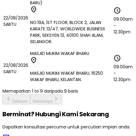
BARU)
location_on
schedule
22/08/2026
09.00am
NO.19A, 1ST FLOOR, BLOCK 2, JALAN
SABTU
-
KARATE 13/47, WORLDWIDE BUSINESS
12.30pm
PARK, SEKSYEN 13, 40100 SHAH ALAM,
SELANGOR.
MASJID MUKIM WAKAF BHARU
schedule
location_on
22/08/2026
09.00am
SABTU
MASJID MUKIM WAKAF BHARU, 16250
-
WAKAF BHARU, KELANTAN.
12.30pm
Memaparkan
1
to
9
daripada
9
baris
chevron_left
chevron_right
Sebelum
Seterusnya
Berminat? Hubungi Kami Sekarang
Dapatkan konsultasi percuma untuk percutian impian anda.