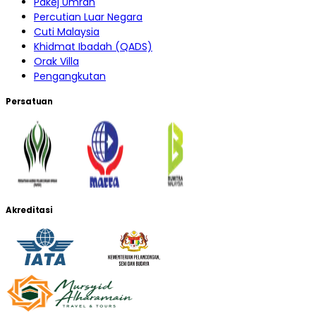
Pakej Umrah
Percutian Luar Negara
Cuti Malaysia
Khidmat Ibadah (QADS)
Orak Villa
Pengangkutan
Persatuan
Akreditasi