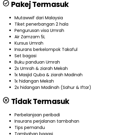
check_circle
Pakej Termasuk
Mutawwif dari Malaysia
Tiket penerbangan 2 hala
Pengurusan visa Umrah
Air Zamzam 5L
Kursus Umrah
Insurans berkelompok Takaful
Set bagasi
Buku panduan Umrah
2x Umrah & ziarah Mekah
1x Masjid Quba & ziarah Madinah
1x hidangan Mekah
2x hidangan Madinah (Sahur & Iftar)
cancel
Tidak Termasuk
Perbelanjaan peribadi
Insurans perjalanan tambahan
Tips pemandu
Tambahan bagasi