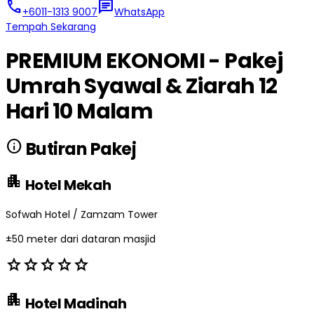
call
chat
+6011-1313 9007
WhatsApp
Tempah Sekarang
PREMIUM EKONOMI - Pakej
Umrah Syawal & Ziarah 12
Hari 10 Malam
info
Butiran Pakej
apartment
Hotel Mekah
Sofwah Hotel / Zamzam Tower
±50 meter dari dataran masjid
star
star
star
star
star
apartment
Hotel Madinah