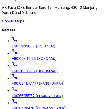
A7, Fasa 1C-3, Bandar Baru Seri Manjung, 42040 Manjung,
Perak Darul Ridzuan.
Google Maps
Contact
call
+601113139007 (HQ-TOUR)
call
+60109445176 (HQ-QADS)
call
+601116095176 (HQ-UMRAH)
call
+60102415177 (PENANG-UMRAH)
call
+60165255177 (PENANG-TOUR)
call
+60164015176 (KELANTAN-TOUR)