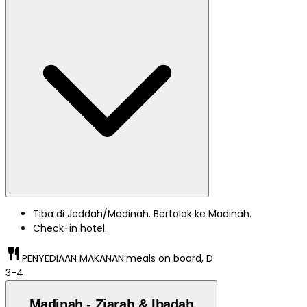
Tiba di Jeddah/Madinah. Bertolak ke Madinah.
Check-in hotel.
restaurant
PENYEDIAAN MAKANAN:
meals on board, D
3-4
Madinah - Ziarah & Ibadah