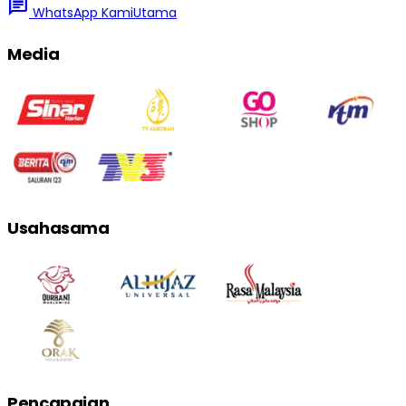
chat
WhatsApp Kami
Utama
Media
Usahasama
Pencapaian