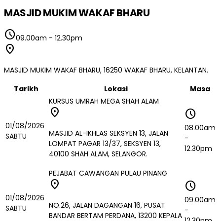
MASJID MUKIM WAKAF BHARU
schedule
09.00am
-
12.30pm
location_on
MASJID MUKIM WAKAF BHARU, 16250 WAKAF BHARU, KELANTAN.
Tarikh
Lokasi
Masa
KURSUS UMRAH MEGA SHAH ALAM
location_on
schedule
01/08/2026
08.00am
MASJID AL-IKHLAS SEKSYEN 13, JALAN
SABTU
-
LOMPAT PAGAR 13/37, SEKSYEN 13,
12.30pm
40100 SHAH ALAM, SELANGOR.
PEJABAT CAWANGAN PULAU PINANG
location_on
schedule
01/08/2026
09.00am
NO.26, JALAN DAGANGAN 16, PUSAT
SABTU
-
BANDAR BERTAM PERDANA, 13200 KEPALA
12.30pm