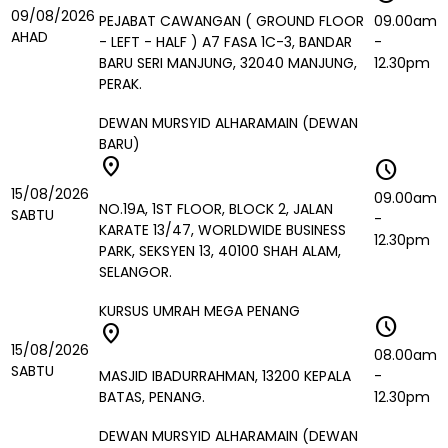
09/08/2026
PEJABAT CAWANGAN ( GROUND FLOOR
09.00am
AHAD
- LEFT - HALF ) A7 FASA 1C-3, BANDAR
-
BARU SERI MANJUNG, 32040 MANJUNG,
12.30pm
PERAK.
DEWAN MURSYID ALHARAMAIN (DEWAN
BARU)
location_on
schedule
15/08/2026
09.00am
NO.19A, 1ST FLOOR, BLOCK 2, JALAN
SABTU
-
KARATE 13/47, WORLDWIDE BUSINESS
12.30pm
PARK, SEKSYEN 13, 40100 SHAH ALAM,
SELANGOR.
KURSUS UMRAH MEGA PENANG
schedule
location_on
15/08/2026
08.00am
SABTU
MASJID IBADURRAHMAN, 13200 KEPALA
-
BATAS, PENANG.
12.30pm
DEWAN MURSYID ALHARAMAIN (DEWAN