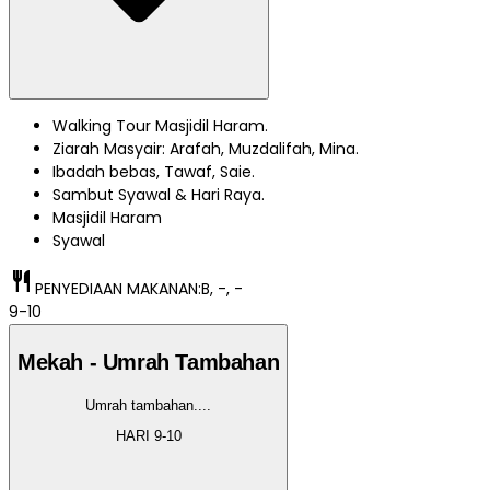
Walking Tour Masjidil Haram.
Ziarah Masyair: Arafah, Muzdalifah, Mina.
Ibadah bebas, Tawaf, Saie.
Sambut Syawal & Hari Raya.
Masjidil Haram
Syawal
restaurant
PENYEDIAAN MAKANAN:
B, -, -
9-10
Mekah - Umrah Tambahan
Umrah tambahan.
...
HARI
9-10