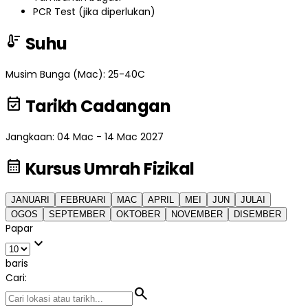
PCR Test (jika diperlukan)
thermostat
Suhu
Musim Bunga (Mac): 25-40C
event_available
Tarikh Cadangan
Jangkaan: 04 Mac - 14 Mac 2027
calendar_month
Kursus Umrah Fizikal
JANUARI
FEBRUARI
MAC
APRIL
MEI
JUN
JULAI
OGOS
SEPTEMBER
OKTOBER
NOVEMBER
DISEMBER
Papar
expand_more
baris
Cari:
search