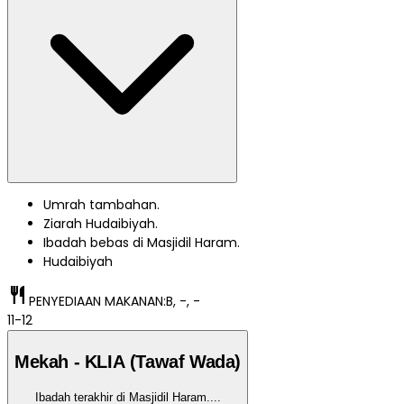
Umrah tambahan.
Ziarah Hudaibiyah.
Ibadah bebas di Masjidil Haram.
Hudaibiyah
restaurant
PENYEDIAAN MAKANAN:
B, -, -
11-12
Mekah - KLIA (Tawaf Wada)
Ibadah terakhir di Masjidil Haram.
...