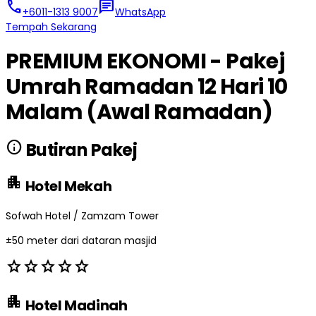
call
chat
+6011-1313 9007
WhatsApp
Tempah Sekarang
PREMIUM EKONOMI - Pakej
Umrah Ramadan 12 Hari 10
Malam (Awal Ramadan)
info
Butiran Pakej
apartment
Hotel Mekah
Sofwah Hotel / Zamzam Tower
±50 meter dari dataran masjid
star
star
star
star
star
apartment
Hotel Madinah