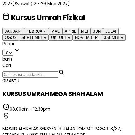
2027)
Syawal (12 - 26 Mac 2027)
calendar_month
Kursus Umrah Fizikal
JANUARI
FEBRUARI
MAC
APRIL
MEI
JUN
JULAI
OGOS
SEPTEMBER
OKTOBER
NOVEMBER
DISEMBER
Papar
expand_more
baris
Cari:
search
01
SABTU
KURSUS UMRAH MEGA SHAH ALAM
schedule
08.00am
-
12.30pm
location_on
MASJID AL-IKHLAS SEKSYEN 13, JALAN LOMPAT PAGAR 13/37,
SEKSYEN 13, 40100 SHAH ALAM, SELANGOR.