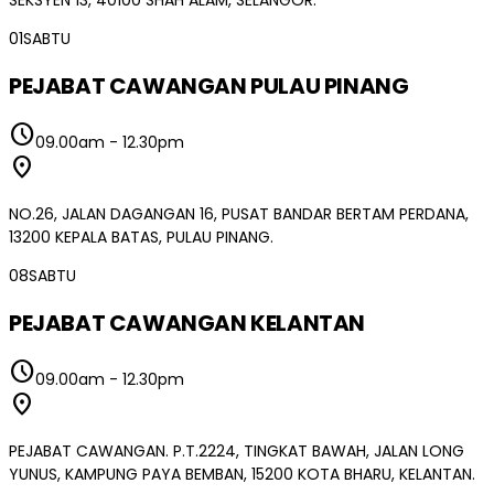
01
SABTU
PEJABAT CAWANGAN PULAU PINANG
schedule
09.00am
-
12.30pm
location_on
NO.26, JALAN DAGANGAN 16, PUSAT BANDAR BERTAM PERDANA,
13200 KEPALA BATAS, PULAU PINANG.
08
SABTU
PEJABAT CAWANGAN KELANTAN
schedule
09.00am
-
12.30pm
location_on
PEJABAT CAWANGAN. P.T.2224, TINGKAT BAWAH, JALAN LONG
YUNUS, KAMPUNG PAYA BEMBAN, 15200 KOTA BHARU, KELANTAN.