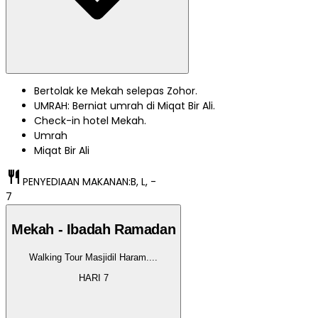
Bertolak ke Mekah selepas Zohor.
UMRAH: Berniat umrah di Miqat Bir Ali.
Check-in hotel Mekah.
Umrah
Miqat Bir Ali
restaurant
PENYEDIAAN MAKANAN:
B, L, -
7
Mekah - Ibadah Ramadan
Walking Tour Masjidil Haram.
...
HARI
7