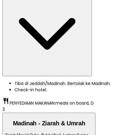
Tiba di Jeddah/Madinah. Bertolak ke Madinah.
Check-in hotel.
restaurant
PENYEDIAAN MAKANAN:
meals on board, D
3
Madinah - Ziarah & Umrah