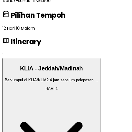
Kanak-kanak
RM6,900
date_range
Pilihan Tempoh
12 Hari 10 Malam
map
Itinerary
1
KLIA - Jeddah/Madinah
Berkumpul di KLIA/KLIA2 4 jam sebelum pelepasan.
...
HARI
1