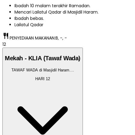
Ibadah 10 malam terakhir Ramadan.
Mencari Lailatul Qadar di Masjidil Haram.
Ibadah bebas.
Lailatul Qadar
restaurant
PENYEDIAAN MAKANAN:
B, -, -
12
Mekah - KLIA (Tawaf Wada)
TAWAF WADA di Masjidil Haram.
...
HARI
12