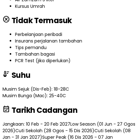
Kursus Umrah
cancel
Tidak Termasuk
Perbelanjaan peribadi
Insurans perjalanan tambahan
Tips pemandu
Tambahan bagasi
PCR Test (jika diperlukan)
thermostat
Suhu
Musim Sejuk (Dis-Feb): 18-28C
Musim Bunga (Mac): 25-40C
event_available
Tarikh Cadangan
Jangkaan: 10 Feb - 20 Feb 2027
Low Season (01 Jun - 27 Ogos
2026)
Cuti Sekolah (28 Ogos - 15 Dis 2026)
Cuti Sekolah (08
Jan - 31 Jan 2027)
Super Peak (16 Dis 2026 - 07 Jan