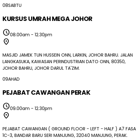
08
SABTU
KURSUS UMRAH MEGA JOHOR
schedule
08.00am
-
12.30pm
location_on
MASJID JAMEK TUN HUSSEIN ONN, LARKIN, JOHOR BAHRU. JALAN
LANGKASUKA, KAWASAN PERINDUSTRIAN DATO ONN, 80350,
JOHOR BAHRU, JOHOR DARUL TA'ZIM.
09
AHAD
PEJABAT CAWANGAN PERAK
schedule
09.00am
-
12.30pm
location_on
PEJABAT CAWANGAN ( GROUND FLOOR - LEFT - HALF ) A7 FASA
1C-3, BANDAR BARU SERI MANJUNG, 32040 MANJUNG, PERAK.