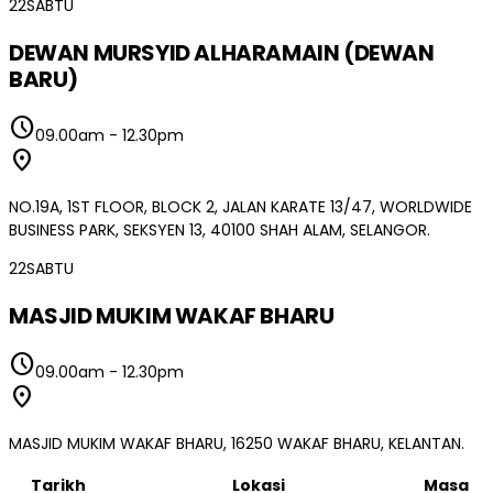
22
SABTU
DEWAN MURSYID ALHARAMAIN (DEWAN
BARU)
schedule
09.00am
-
12.30pm
location_on
NO.19A, 1ST FLOOR, BLOCK 2, JALAN KARATE 13/47, WORLDWIDE
BUSINESS PARK, SEKSYEN 13, 40100 SHAH ALAM, SELANGOR.
22
SABTU
MASJID MUKIM WAKAF BHARU
schedule
09.00am
-
12.30pm
location_on
MASJID MUKIM WAKAF BHARU, 16250 WAKAF BHARU, KELANTAN.
Tarikh
Lokasi
Masa