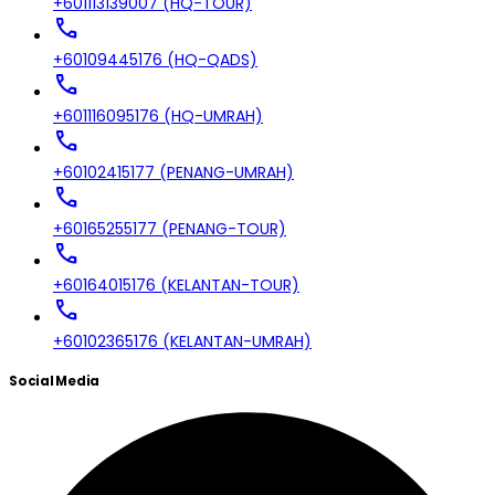
+601113139007 (HQ-TOUR)
call
+60109445176 (HQ-QADS)
call
+601116095176 (HQ-UMRAH)
call
+60102415177 (PENANG-UMRAH)
call
+60165255177 (PENANG-TOUR)
call
+60164015176 (KELANTAN-TOUR)
call
+60102365176 (KELANTAN-UMRAH)
Social Media