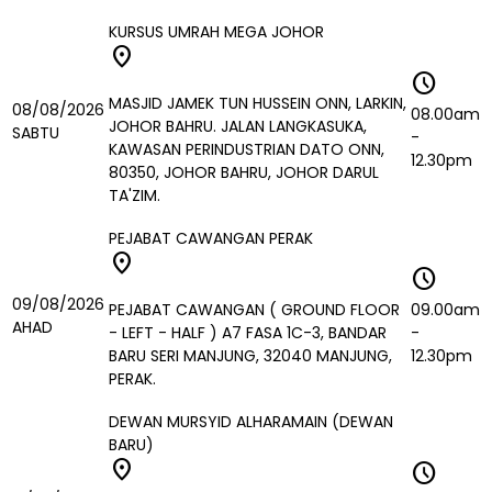
KURSUS UMRAH MEGA JOHOR
location_on
schedule
MASJID JAMEK TUN HUSSEIN ONN, LARKIN,
08/08/2026
08.00am
JOHOR BAHRU. JALAN LANGKASUKA,
SABTU
-
KAWASAN PERINDUSTRIAN DATO ONN,
12.30pm
80350, JOHOR BAHRU, JOHOR DARUL
TA'ZIM.
PEJABAT CAWANGAN PERAK
location_on
schedule
09/08/2026
PEJABAT CAWANGAN ( GROUND FLOOR
09.00am
AHAD
- LEFT - HALF ) A7 FASA 1C-3, BANDAR
-
BARU SERI MANJUNG, 32040 MANJUNG,
12.30pm
PERAK.
DEWAN MURSYID ALHARAMAIN (DEWAN
BARU)
location_on
schedule