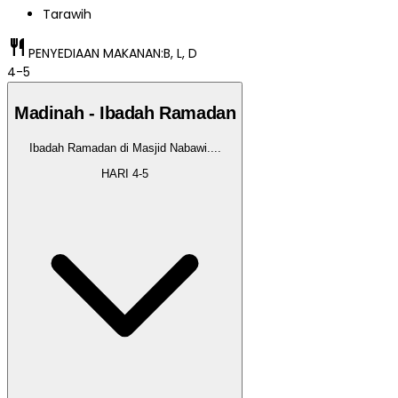
Tarawih
restaurant
PENYEDIAAN MAKANAN:
B, L, D
4-5
Madinah - Ibadah Ramadan
Ibadah Ramadan di Masjid Nabawi.
...
HARI
4-5