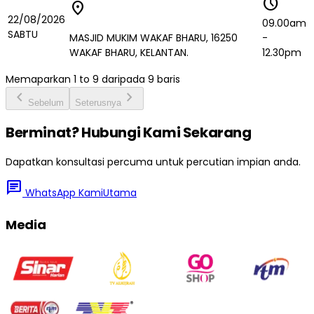
schedule
location_on
22/08/2026
09.00am
SABTU
MASJID MUKIM WAKAF BHARU, 16250
-
WAKAF BHARU, KELANTAN.
12.30pm
Memaparkan
1
to
9
daripada
9
baris
chevron_left
chevron_right
Sebelum
Seterusnya
Berminat? Hubungi Kami Sekarang
Dapatkan konsultasi percuma untuk percutian impian anda.
chat
WhatsApp Kami
Utama
Media