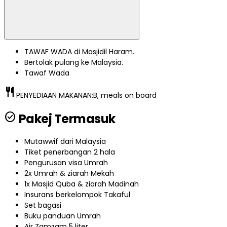
TAWAF WADA di Masjidil Haram.
Bertolak pulang ke Malaysia.
Tawaf Wada
restaurant
PENYEDIAAN MAKANAN:
B, meals on board
check_circle
Pakej Termasuk
Mutawwif dari Malaysia
Tiket penerbangan 2 hala
Pengurusan visa Umrah
2x Umrah & ziarah Mekah
1x Masjid Quba & ziarah Madinah
Insurans berkelompok Takaful
Set bagasi
Buku panduan Umrah
Air Zamzam 5 liter