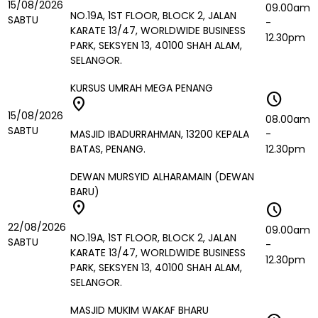
15/08/2026
09.00am
NO.19A, 1ST FLOOR, BLOCK 2, JALAN
SABTU
-
KARATE 13/47, WORLDWIDE BUSINESS
12.30pm
PARK, SEKSYEN 13, 40100 SHAH ALAM,
SELANGOR.
KURSUS UMRAH MEGA PENANG
schedule
location_on
15/08/2026
08.00am
SABTU
MASJID IBADURRAHMAN, 13200 KEPALA
-
BATAS, PENANG.
12.30pm
DEWAN MURSYID ALHARAMAIN (DEWAN
BARU)
location_on
schedule
22/08/2026
09.00am
NO.19A, 1ST FLOOR, BLOCK 2, JALAN
SABTU
-
KARATE 13/47, WORLDWIDE BUSINESS
12.30pm
PARK, SEKSYEN 13, 40100 SHAH ALAM,
SELANGOR.
MASJID MUKIM WAKAF BHARU