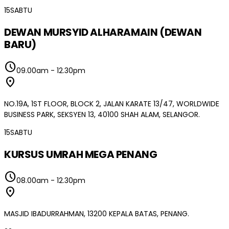
15
SABTU
DEWAN MURSYID ALHARAMAIN (DEWAN
BARU)
schedule
09.00am
-
12.30pm
location_on
NO.19A, 1ST FLOOR, BLOCK 2, JALAN KARATE 13/47, WORLDWIDE
BUSINESS PARK, SEKSYEN 13, 40100 SHAH ALAM, SELANGOR.
15
SABTU
KURSUS UMRAH MEGA PENANG
schedule
08.00am
-
12.30pm
location_on
MASJID IBADURRAHMAN, 13200 KEPALA BATAS, PENANG.