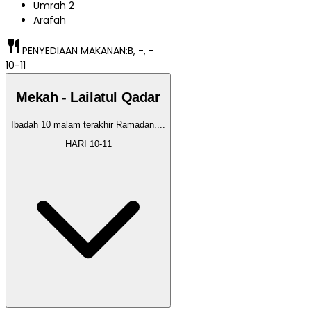
Umrah 2
Arafah
restaurant
PENYEDIAAN MAKANAN:
B, -, -
10-11
Mekah - Lailatul Qadar
Ibadah 10 malam terakhir Ramadan.
...
HARI
10-11