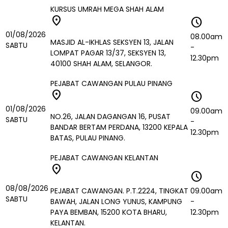
KURSUS UMRAH MEGA SHAH ALAM
location_on
schedule
01/08/2026
08.00am
MASJID AL-IKHLAS SEKSYEN 13, JALAN
SABTU
-
LOMPAT PAGAR 13/37, SEKSYEN 13,
12.30pm
40100 SHAH ALAM, SELANGOR.
PEJABAT CAWANGAN PULAU PINANG
location_on
schedule
01/08/2026
09.00am
NO.26, JALAN DAGANGAN 16, PUSAT
SABTU
-
BANDAR BERTAM PERDANA, 13200 KEPALA
12.30pm
BATAS, PULAU PINANG.
PEJABAT CAWANGAN KELANTAN
location_on
schedule
08/08/2026
PEJABAT CAWANGAN. P.T.2224, TINGKAT
09.00am
SABTU
BAWAH, JALAN LONG YUNUS, KAMPUNG
-
PAYA BEMBAN, 15200 KOTA BHARU,
12.30pm
KELANTAN.