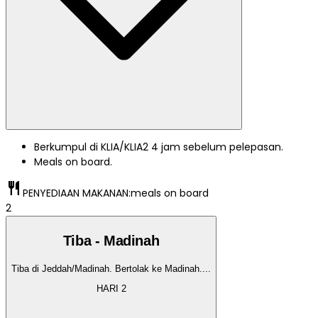
Berkumpul di KLIA/KLIA2 4 jam sebelum pelepasan.
Meals on board.
restaurant
PENYEDIAAN MAKANAN:
meals on board
2
Tiba - Madinah
Tiba di Jeddah/Madinah. Bertolak ke Madinah.
...
HARI
2