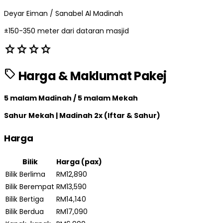
Deyar Eiman / Sanabel Al Madinah
±150-350 meter dari dataran masjid
star
star
star
star
sell
Harga & Maklumat Pakej
5 malam Madinah / 5 malam Mekah
Sahur Mekah | Madinah 2x (Iftar & Sahur)
Harga
Bilik
Harga (pax)
Bilik Berlima
RM12,890
Bilik Berempat
RM13,590
Bilik Bertiga
RM14,140
Bilik Berdua
RM17,090