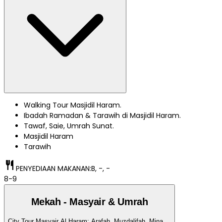
Walking Tour Masjidil Haram.
Ibadah Ramadan & Tarawih di Masjidil Haram.
Tawaf, Saie, Umrah Sunat.
Masjidil Haram
Tarawih
restaurant
PENYEDIAAN MAKANAN:
B, -, -
8-9
Mekah - Masyair & Umrah
City Tour Masyair Al Haram: Arafah, Muzdalifah, Mina.
...