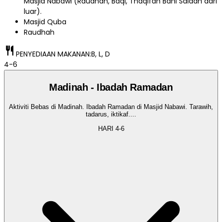
Masjid Nabawi (Raudhah, Baqi, Thaqifah Bani Saidah dari
luar).
Masjid Quba
Raudhah
restaurant
PENYEDIAAN MAKANAN:
B, L, D
4-6
Madinah - Ibadah Ramadan
Aktiviti Bebas di Madinah. Ibadah Ramadan di Masjid Nabawi. Tarawih,
tadarus, iktikaf.
...
HARI
4-6