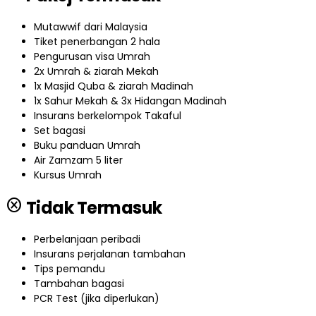
Mutawwif dari Malaysia
Tiket penerbangan 2 hala
Pengurusan visa Umrah
2x Umrah & ziarah Mekah
1x Masjid Quba & ziarah Madinah
1x Sahur Mekah & 3x Hidangan Madinah
Insurans berkelompok Takaful
Set bagasi
Buku panduan Umrah
Air Zamzam 5 liter
Kursus Umrah
cancel
Tidak Termasuk
Perbelanjaan peribadi
Insurans perjalanan tambahan
Tips pemandu
Tambahan bagasi
PCR Test (jika diperlukan)