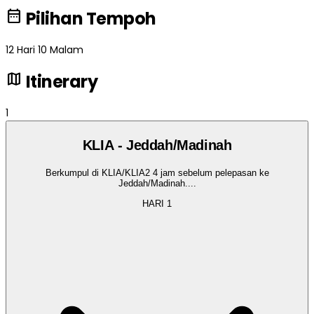
date_range
Pilihan Tempoh
12 Hari 10 Malam
map
Itinerary
1
KLIA - Jeddah/Madinah
Berkumpul di KLIA/KLIA2 4 jam sebelum pelepasan ke
Jeddah/Madinah.
...
HARI
1