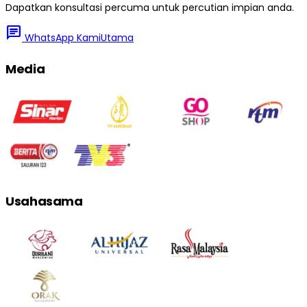
Dapatkan konsultasi percuma untuk percutian impian anda.
chat
WhatsApp Kami
Utama
Media
Usahasama