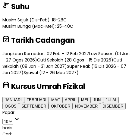
thermostat
Suhu
Musim Sejuk (Dis-Feb): 18-28C
Musim Bunga (Mac-Mei): 25-40C
event_available
Tarikh Cadangan
Jangkaan Ramadan: 02 Feb - 12 Feb 2027
Low Season (01 Jun
- 27 Ogos 2026)
Cuti Sekolah (28 Ogos - 15 Dis 2026)
Cuti
Sekolah (08 Jan - 31 Jan 2027)
Super Peak (16 Dis 2026 - 07
Jan 2027)
Syawal (12 - 26 Mac 2027)
calendar_month
Kursus Umrah Fizikal
JANUARI
FEBRUARI
MAC
APRIL
MEI
JUN
JULAI
OGOS
SEPTEMBER
OKTOBER
NOVEMBER
DISEMBER
Papar
expand_more
baris
Cari: