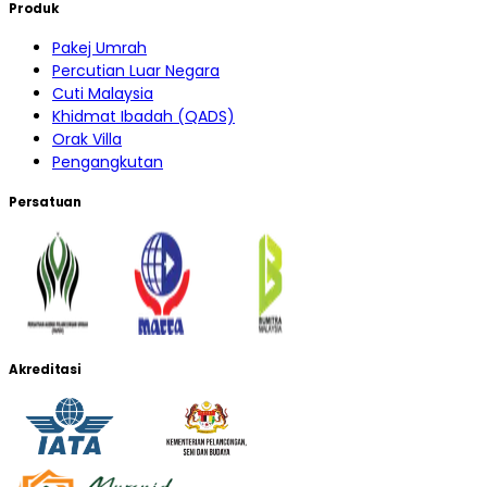
Produk
Pakej Umrah
Percutian Luar Negara
Cuti Malaysia
Khidmat Ibadah (QADS)
Orak Villa
Pengangkutan
Persatuan
Akreditasi