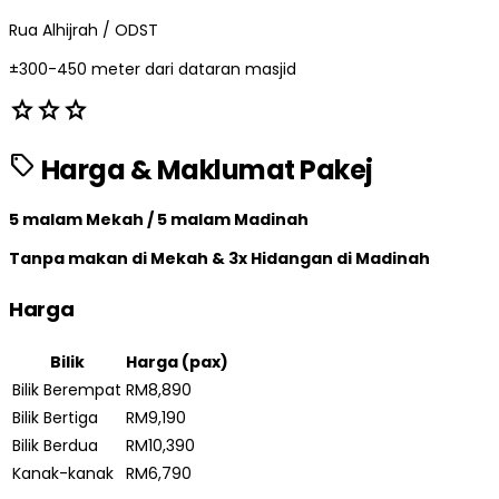
Rua Alhijrah / ODST
±300-450 meter dari dataran masjid
star
star
star
sell
Harga & Maklumat Pakej
5 malam Mekah / 5 malam Madinah
Tanpa makan di Mekah & 3x Hidangan di Madinah
Harga
Bilik
Harga (pax)
Bilik Berempat
RM8,890
Bilik Bertiga
RM9,190
Bilik Berdua
RM10,390
Kanak-kanak
RM6,790