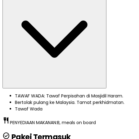
TAWAF WADA: Tawaf Perpisahan di Masjidil Haram.
Bertolak pulang ke Malaysia. Tamat perkhidmatan.
Tawaf Wada
restaurant
PENYEDIAAN MAKANAN:
B, meals on board
check_circle
Pakej Termasuk