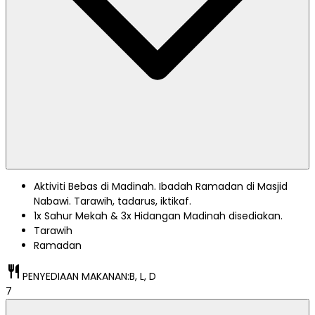
Aktiviti Bebas di Madinah. Ibadah Ramadan di Masjid
Nabawi. Tarawih, tadarus, iktikaf.
1x Sahur Mekah & 3x Hidangan Madinah disediakan.
Tarawih
Ramadan
restaurant
PENYEDIAAN MAKANAN:
B, L, D
7