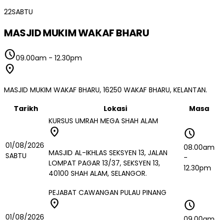
22
SABTU
MASJID MUKIM WAKAF BHARU
schedule
09.00am
-
12.30pm
location_on
MASJID MUKIM WAKAF BHARU, 16250 WAKAF BHARU, KELANTAN.
Tarikh
Lokasi
Masa
KURSUS UMRAH MEGA SHAH ALAM
location_on
schedule
01/08/2026
08.00am
MASJID AL-IKHLAS SEKSYEN 13, JALAN
SABTU
-
LOMPAT PAGAR 13/37, SEKSYEN 13,
12.30pm
40100 SHAH ALAM, SELANGOR.
PEJABAT CAWANGAN PULAU PINANG
location_on
schedule
01/08/2026
09.00am