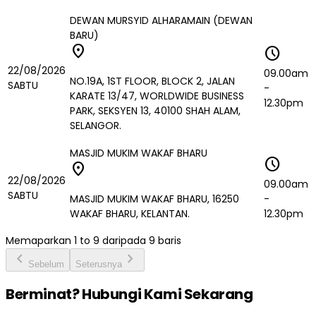
DEWAN MURSYID ALHARAMAIN (DEWAN
BARU)
location_on
schedule
22/08/2026
09.00am
NO.19A, 1ST FLOOR, BLOCK 2, JALAN
SABTU
-
KARATE 13/47, WORLDWIDE BUSINESS
12.30pm
PARK, SEKSYEN 13, 40100 SHAH ALAM,
SELANGOR.
MASJID MUKIM WAKAF BHARU
schedule
location_on
22/08/2026
09.00am
SABTU
MASJID MUKIM WAKAF BHARU, 16250
-
WAKAF BHARU, KELANTAN.
12.30pm
Memaparkan
1
to
9
daripada
9
baris
chevron_left
chevron_right
Sebelum
Seterusnya
Berminat? Hubungi Kami Sekarang