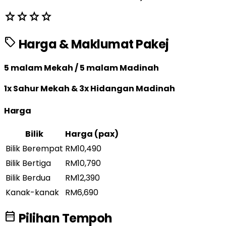
star
star
star
star
sell
Harga & Maklumat Pakej
5 malam Mekah / 5 malam Madinah
1x Sahur Mekah & 3x Hidangan Madinah
Harga
Bilik
Harga (pax)
Bilik Berempat
RM10,490
Bilik Bertiga
RM10,790
Bilik Berdua
RM12,390
Kanak-kanak
RM6,690
date_range
Pilihan Tempoh