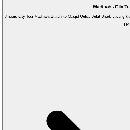
Madinah - City T
3-hours City Tour Madinah: Ziarah ke Masjid Quba, Bukit Uhud, Ladang Kur
HA