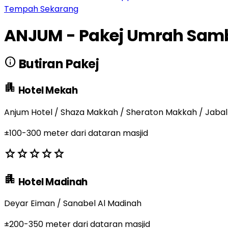
Tempah Sekarang
ANJUM - Pakej Umrah Samb
info
Butiran Pakej
apartment
Hotel Mekah
Anjum Hotel / Shaza Makkah / Sheraton Makkah / Jabal
±100-300 meter dari dataran masjid
star
star
star
star
star
apartment
Hotel Madinah
Deyar Eiman / Sanabel Al Madinah
±200-350 meter dari dataran masjid