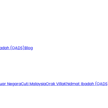
badah (QADS)
Blog
Luar Negara
Cuti Malaysia
Orak Villa
Khidmat Ibadah (QADS