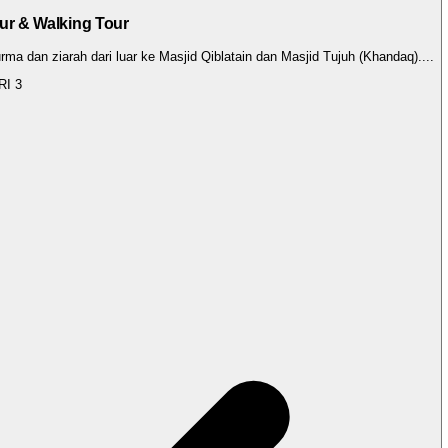
our & Walking Tour
ma dan ziarah dari luar ke Masjid Qiblatain dan Masjid Tujuh (Khandaq).
...
RI
3