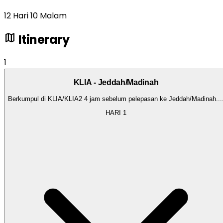
12 Hari 10 Malam
map
Itinerary
1
KLIA - Jeddah/Madinah
Berkumpul di KLIA/KLIA2 4 jam sebelum pelepasan ke Jeddah/Madinah.
..
HARI
1