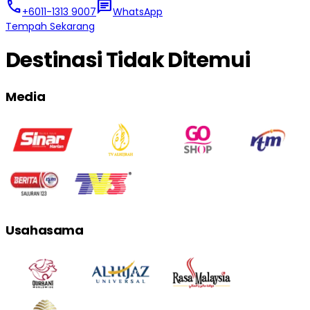
call
chat
+6011-1313 9007
WhatsApp
Tempah Sekarang
Destinasi Tidak Ditemui
Media
Usahasama