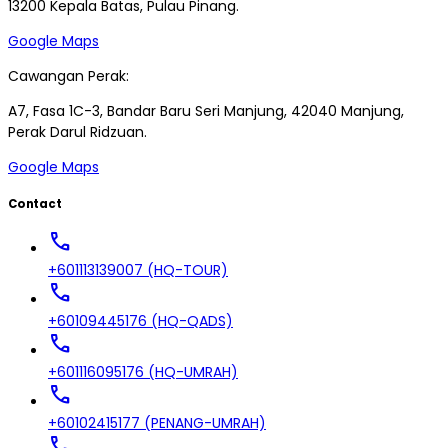
13200 Kepala Batas, Pulau Pinang.
Google Maps
Cawangan Perak:
A7, Fasa 1C-3, Bandar Baru Seri Manjung, 42040 Manjung,
Perak Darul Ridzuan.
Google Maps
Contact
call
+601113139007 (HQ-TOUR)
call
+60109445176 (HQ-QADS)
call
+601116095176 (HQ-UMRAH)
call
+60102415177 (PENANG-UMRAH)
call