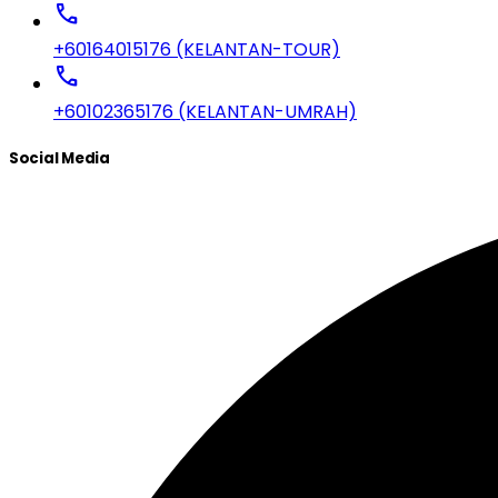
call
+60164015176 (KELANTAN-TOUR)
call
+60102365176 (KELANTAN-UMRAH)
Social Media