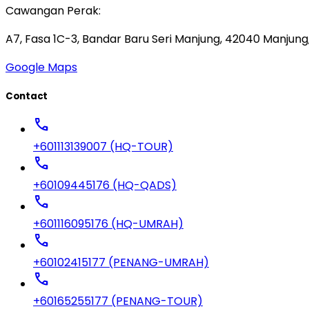
Cawangan Perak:
A7, Fasa 1C-3, Bandar Baru Seri Manjung, 42040 Manjung,
Google Maps
Contact
call
+601113139007 (HQ-TOUR)
call
+60109445176 (HQ-QADS)
call
+601116095176 (HQ-UMRAH)
call
+60102415177 (PENANG-UMRAH)
call
+60165255177 (PENANG-TOUR)