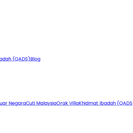
badah (QADS)
Blog
Luar Negara
Cuti Malaysia
Orak Villa
Khidmat Ibadah (QADS