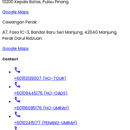
13200 Kepala Batas, Pulau Pinang.
Google Maps
Cawangan Perak:
A7, Fasa 1C-3, Bandar Baru Seri Manjung, 42040 Manjung,
Perak Darul Ridzuan.
Google Maps
Contact
call
+601113139007 (HQ-TOUR)
call
+60109445176 (HQ-QADS)
call
+601116095176 (HQ-UMRAH)
call
+60102415177 (PENANG-UMRAH)
call