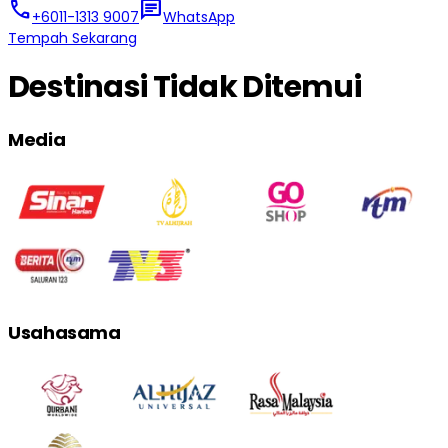
call
chat
+6011-1313 9007
WhatsApp
Tempah Sekarang
Destinasi Tidak Ditemui
Media
Usahasama