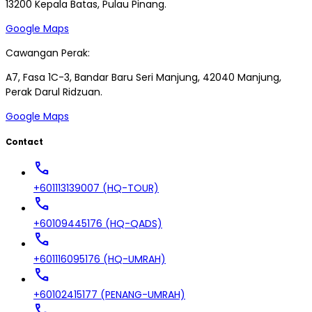
13200 Kepala Batas, Pulau Pinang.
Google Maps
Cawangan Perak:
A7, Fasa 1C-3, Bandar Baru Seri Manjung, 42040 Manjung,
Perak Darul Ridzuan.
Google Maps
Contact
call
+601113139007 (HQ-TOUR)
call
+60109445176 (HQ-QADS)
call
+601116095176 (HQ-UMRAH)
call
+60102415177 (PENANG-UMRAH)
call