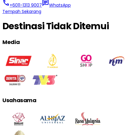
call
chat
+6011-1313 9007
WhatsApp
Tempah Sekarang
Destinasi Tidak Ditemui
Media
Usahasama