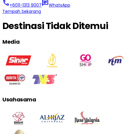
call
chat
+6011-1313 9007
WhatsApp
Tempah Sekarang
Destinasi Tidak Ditemui
Media
Usahasama