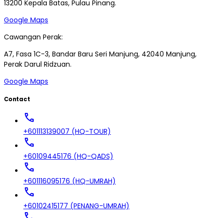
13200 Kepala Batas, Pulau Pinang.
Google Maps
Cawangan Perak:
A7, Fasa 1C-3, Bandar Baru Seri Manjung, 42040 Manjung,
Perak Darul Ridzuan.
Google Maps
Contact
call
+601113139007 (HQ-TOUR)
call
+60109445176 (HQ-QADS)
call
+601116095176 (HQ-UMRAH)
call
+60102415177 (PENANG-UMRAH)
call