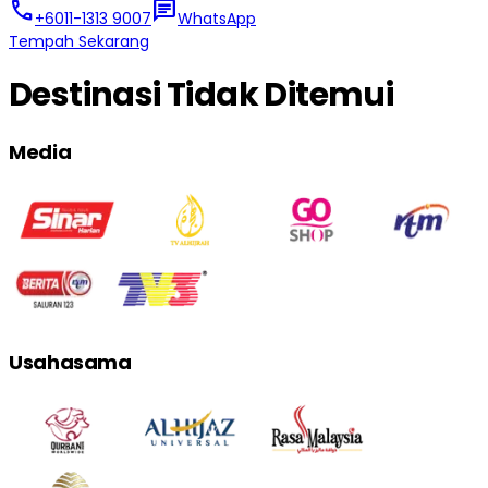
call
chat
+6011-1313 9007
WhatsApp
Tempah Sekarang
Destinasi Tidak Ditemui
Media
Usahasama