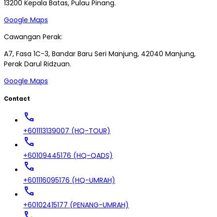
13200 Kepala Batas, Pulau Pinang.
Google Maps
Cawangan Perak:
A7, Fasa 1C-3, Bandar Baru Seri Manjung, 42040 Manjung,
Perak Darul Ridzuan.
Google Maps
Contact
call
+601113139007 (HQ-TOUR)
call
+60109445176 (HQ-QADS)
call
+601116095176 (HQ-UMRAH)
call
+60102415177 (PENANG-UMRAH)
call