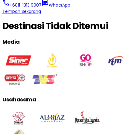
call
chat
+6011-1313 9007
WhatsApp
Tempah Sekarang
Destinasi Tidak Ditemui
Media
Usahasama