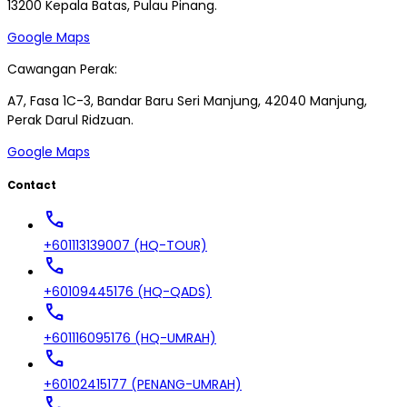
13200 Kepala Batas, Pulau Pinang.
Google Maps
Cawangan Perak:
A7, Fasa 1C-3, Bandar Baru Seri Manjung, 42040 Manjung,
Perak Darul Ridzuan.
Google Maps
Contact
call
+601113139007 (HQ-TOUR)
call
+60109445176 (HQ-QADS)
call
+601116095176 (HQ-UMRAH)
call
+60102415177 (PENANG-UMRAH)
call