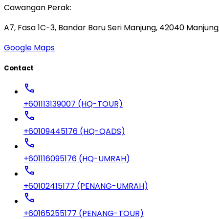
Cawangan Perak:
A7, Fasa 1C-3, Bandar Baru Seri Manjung, 42040 Manjung,
Google Maps
Contact
call
+601113139007 (HQ-TOUR)
call
+60109445176 (HQ-QADS)
call
+601116095176 (HQ-UMRAH)
call
+60102415177 (PENANG-UMRAH)
call
+60165255177 (PENANG-TOUR)