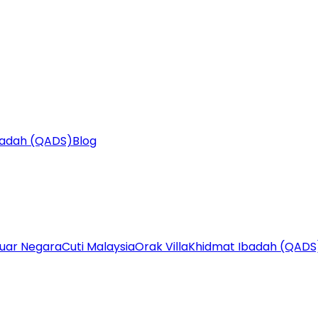
badah (QADS)
Blog
Luar Negara
Cuti Malaysia
Orak Villa
Khidmat Ibadah (QADS