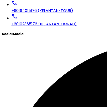
call
+60164015176 (KELANTAN-TOUR)
call
+60102365176 (KELANTAN-UMRAH)
Social Media