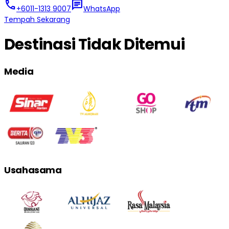
call
chat
+6011-1313 9007
WhatsApp
Tempah Sekarang
Destinasi Tidak Ditemui
Media
Usahasama