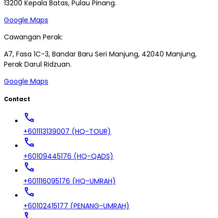
13200 Kepala Batas, Pulau Pinang.
Google Maps
Cawangan Perak:
A7, Fasa 1C-3, Bandar Baru Seri Manjung, 42040 Manjung,
Perak Darul Ridzuan.
Google Maps
Contact
call
+601113139007 (HQ-TOUR)
call
+60109445176 (HQ-QADS)
call
+601116095176 (HQ-UMRAH)
call
+60102415177 (PENANG-UMRAH)
call