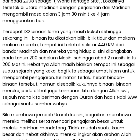
daripada 2008 sebagai ( World Heritage Site), Lokasinya
terletak di utara madinah dengan perjalanan dari Madinah
mengambil masa dalam 3 jam 30 minit ke 4 jam
menggunakan bas.
Terdapat 132 binaan lama yang masih kukuh sehingga
sekarang ini , binaan itu dikatakan bilik-bilik tidur dan makam-
makam mereka, tempat ini terletak sekitar 440 KM dari
bandar Madinah dan mereka yang hidup di sini dijangkakan
pada tahun 200 sebelum Masihi sehingga abad 2 masihi iaitu
200 Masihi. Hebatnya Allah masih biarkan tempat ini sebagai
suatu sejarah yang kekal bagi kita sebagai umat Islam untuk
mengambil pengajaran. Kelihatan terlalu hebat binaan-
binaan tersebut, namun disebalik kukuhnya binaan-binaan
mereka, perlu dilihat juga keimanan kita dengan Allah swt,
sejauh mana kita beriman dengan Quran dan hadis Nabi SAW
sebagai suatu sumber wahyu.
Bila membawa jemaah Umrah ke sini, bagaikan membawa
mereka melihat serta mencari pengajaran besar untuk
melalui hari-hari mendatang. Tidak mudah suatu kaum
besar dan hebat akhirnya mereka ingkar akan arahan Allah