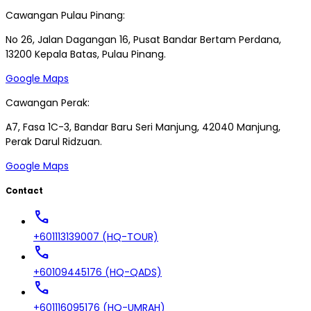
Cawangan Pulau Pinang:
No 26, Jalan Dagangan 16, Pusat Bandar Bertam Perdana,
13200 Kepala Batas, Pulau Pinang.
Google Maps
Cawangan Perak:
A7, Fasa 1C-3, Bandar Baru Seri Manjung, 42040 Manjung,
Perak Darul Ridzuan.
Google Maps
Contact
call
+601113139007 (HQ-TOUR)
call
+60109445176 (HQ-QADS)
call
+601116095176 (HQ-UMRAH)