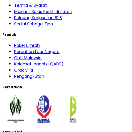
Terma & Syarat
Maklum Balas Perkhidmatan
Peluang Kerjasama B2B
Sertai Sebagai Ejen
Produk
Pakej Umrah
Percutian Luar Negara
Cuti Malaysia
Khidmat Ibadah (QADS)
Orak Villa
Pengangkutan
Persatuan