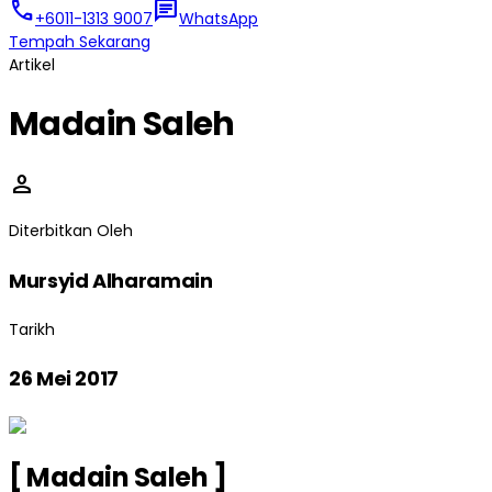
call
chat
+6011-1313 9007
WhatsApp
Tempah Sekarang
Artikel
Madain Saleh
person
Diterbitkan Oleh
Mursyid Alharamain
Tarikh
26 Mei 2017
[ Madain Saleh ]