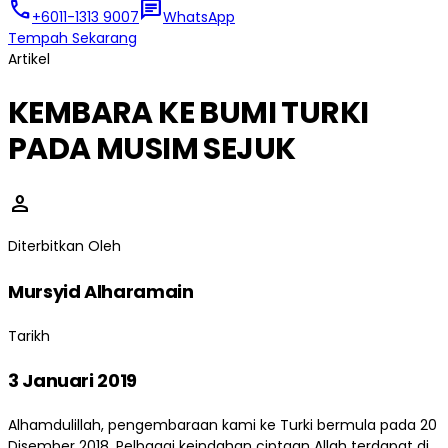
call
chat
+6011-1313 9007
WhatsApp
Tempah Sekarang
Artikel
KEMBARA KE BUMI TURKI
PADA MUSIM SEJUK
person
Diterbitkan Oleh
Mursyid Alharamain
Tarikh
3 Januari 2019
Alhamdulillah, pengembaraan kami ke Turki bermula pada 20
Disember 2018. Pelbagai keindahan ciptaan Allah terdapat di