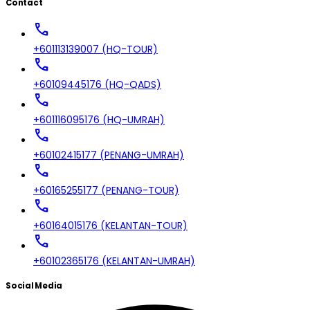
Contact
call
+601113139007 (HQ-TOUR)
call
+60109445176 (HQ-QADS)
call
+601116095176 (HQ-UMRAH)
call
+60102415177 (PENANG-UMRAH)
call
+60165255177 (PENANG-TOUR)
call
+60164015176 (KELANTAN-TOUR)
call
+60102365176 (KELANTAN-UMRAH)
Social Media