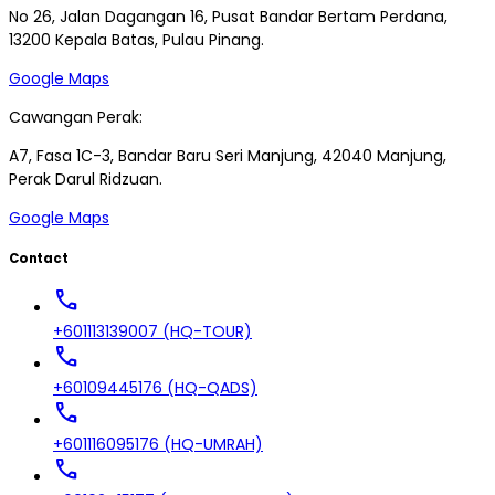
No 26, Jalan Dagangan 16, Pusat Bandar Bertam Perdana,
13200 Kepala Batas, Pulau Pinang.
Google Maps
Cawangan Perak:
A7, Fasa 1C-3, Bandar Baru Seri Manjung, 42040 Manjung,
Perak Darul Ridzuan.
Google Maps
Contact
call
+601113139007 (HQ-TOUR)
call
+60109445176 (HQ-QADS)
call
+601116095176 (HQ-UMRAH)
call