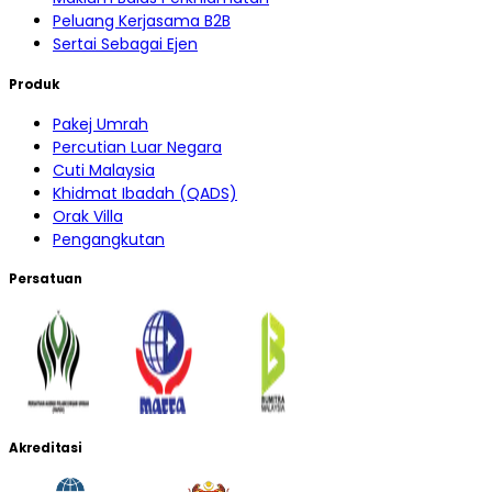
Peluang Kerjasama B2B
Sertai Sebagai Ejen
Produk
Pakej Umrah
Percutian Luar Negara
Cuti Malaysia
Khidmat Ibadah (QADS)
Orak Villa
Pengangkutan
Persatuan
Akreditasi