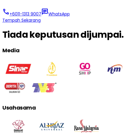
call
chat
+6011-1313 9007
WhatsApp
Tempah Sekarang
Tiada keputusan dijumpai.
Media
Usahasama