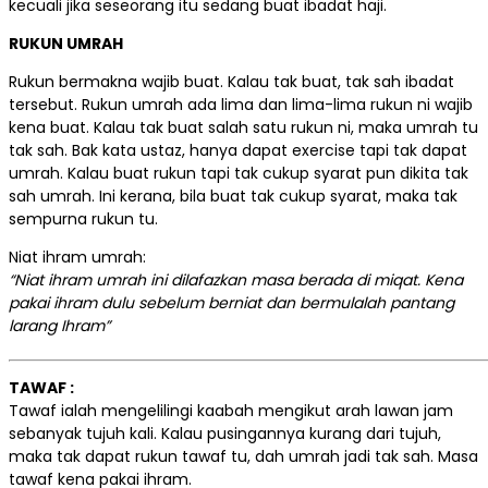
kecuali jika seseorang itu sedang buat ibadat haji.
RUKUN UMRAH
Rukun bermakna wajib buat. Kalau tak buat, tak sah ibadat
tersebut. Rukun umrah ada lima dan lima-lima rukun ni wajib
kena buat. Kalau tak buat salah satu rukun ni, maka umrah tu
tak sah. Bak kata ustaz, hanya dapat exercise tapi tak dapat
umrah. Kalau buat rukun tapi tak cukup syarat pun dikita tak
sah umrah. Ini kerana, bila buat tak cukup syarat, maka tak
sempurna rukun tu.
Niat ihram umrah:
“Niat ihram umrah ini dilafazkan masa berada di miqat. Kena
pakai ihram dulu sebelum berniat dan bermulalah pantang
larang Ihram”
TAWAF :
Tawaf ialah mengelilingi kaabah mengikut arah lawan jam
sebanyak tujuh kali. Kalau pusingannya kurang dari tujuh,
maka tak dapat rukun tawaf tu, dah umrah jadi tak sah. Masa
tawaf kena pakai ihram.