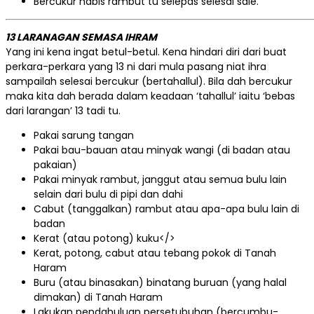
Bercukur habis rambut tu selepas selesai saie.
13 LARANAGAN SEMASA IHRAM
Yang ini kena ingat betul-betul. Kena hindari diri dari buat
perkara-perkara yang 13 ni dari mula pasang niat ihra
sampailah selesai bercukur (bertahallul). Bila dah bercukur
maka kita dah berada dalam keadaan ‘tahallul’ iaitu ‘bebas
dari larangan’ 13 tadi tu.
Pakai sarung tangan
Pakai bau-bauan atau minyak wangi (di badan atau
pakaian)
Pakai minyak rambut, janggut atau semua bulu lain
selain dari bulu di pipi dan dahi
Cabut (tanggalkan) rambut atau apa-apa bulu lain di
badan
Kerat (atau potong) kuku</>
Kerat, potong, cabut atau tebang pokok di Tanah
Haram
Buru (atau binasakan) binatang buruan (yang halal
dimakan) di Tanah Haram
Lakukan pendahuluan persetubuhan (bercumbu-