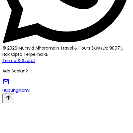
© 2026 Mursyid Alharamain Travel & Tours (KPK/LN: 9007).
Hak Cipta Terpelihara.
Terma & Syarat
Ada Soalan?
mail
Hubungi
Kami
arrow_upward