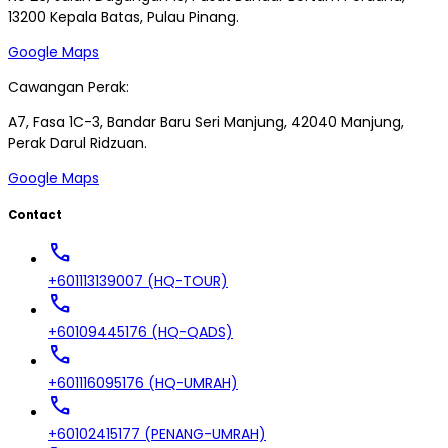
13200 Kepala Batas, Pulau Pinang.
Google Maps
Cawangan Perak:
A7, Fasa 1C-3, Bandar Baru Seri Manjung, 42040 Manjung,
Perak Darul Ridzuan.
Google Maps
Contact
call
+601113139007 (HQ-TOUR)
call
+60109445176 (HQ-QADS)
call
+601116095176 (HQ-UMRAH)
call
+60102415177 (PENANG-UMRAH)