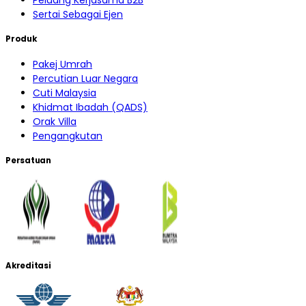
Sertai Sebagai Ejen
Produk
Pakej Umrah
Percutian Luar Negara
Cuti Malaysia
Khidmat Ibadah (QADS)
Orak Villa
Pengangkutan
Persatuan
Akreditasi