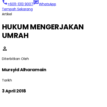
call
chat
+6011-1313 9007
WhatsApp
Tempah Sekarang
Artikel
HUKUM MENGERJAKAN
UMRAH
person
Diterbitkan Oleh
Mursyid Alharamain
Tarikh
3 April 2018