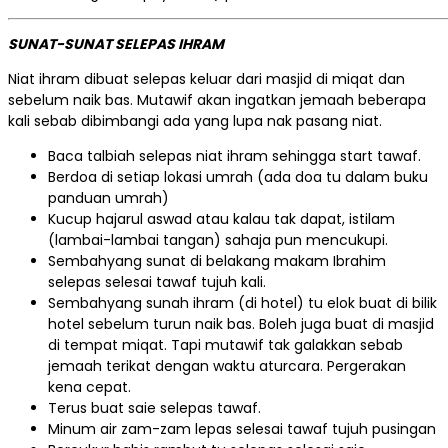
SUNAT-SUNAT SELEPAS IHRAM
Niat ihram dibuat selepas keluar dari masjid di miqat dan
sebelum naik bas. Mutawif akan ingatkan jemaah beberapa
kali sebab dibimbangi ada yang lupa nak pasang niat.
Baca talbiah selepas niat ihram sehingga start tawaf.
Berdoa di setiap lokasi umrah (ada doa tu dalam buku
panduan umrah)
Kucup hajarul aswad atau kalau tak dapat, istilam
(lambai-lambai tangan) sahaja pun mencukupi.
Sembahyang sunat di belakang makam Ibrahim
selepas selesai tawaf tujuh kali.
Sembahyang sunah ihram (di hotel) tu elok buat di bilik
hotel sebelum turun naik bas. Boleh juga buat di masjid
di tempat miqat. Tapi mutawif tak galakkan sebab
jemaah terikat dengan waktu aturcara. Pergerakan
kena cepat.
Terus buat saie selepas tawaf.
Minum air zam-zam lepas selesai tawaf tujuh pusingan