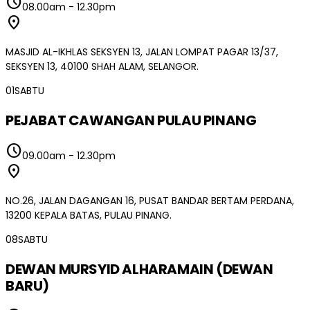
schedule
08.00am
-
12.30pm
location_on
MASJID AL-IKHLAS SEKSYEN 13, JALAN LOMPAT PAGAR 13/37,
SEKSYEN 13, 40100 SHAH ALAM, SELANGOR.
01
SABTU
PEJABAT CAWANGAN PULAU PINANG
schedule
09.00am
-
12.30pm
location_on
NO.26, JALAN DAGANGAN 16, PUSAT BANDAR BERTAM PERDANA,
13200 KEPALA BATAS, PULAU PINANG.
08
SABTU
DEWAN MURSYID ALHARAMAIN (DEWAN
BARU)