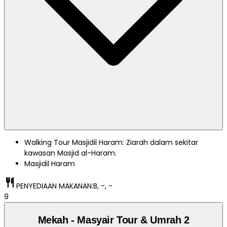
Walking Tour Masjidil Haram: Ziarah dalam sekitar
kawasan Masjid al-Haram.
Masjidil Haram
restaurant
PENYEDIAAN MAKANAN:
B, -, -
9
Mekah - Masyair Tour & Umrah 2