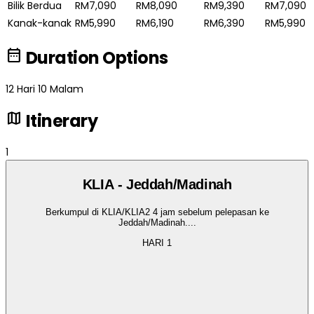
Bilik Berdua
RM7,090
RM8,090
RM9,390
RM7,090
Kanak-kanak
RM5,990
RM6,190
RM6,390
RM5,990
date_range
Duration Options
12 Hari 10 Malam
map
Itinerary
1
KLIA - Jeddah/Madinah
Berkumpul di KLIA/KLIA2 4 jam sebelum pelepasan ke
Jeddah/Madinah.
...
HARI
1