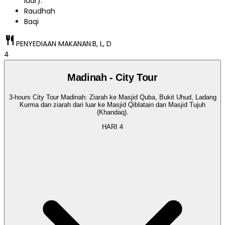
luar).
Raudhah
Baqi
restaurant
PENYEDIAAN MAKANAN:
B, L, D
4
Madinah - City Tour
3-hours City Tour Madinah: Ziarah ke Masjid Quba, Bukit Uhud, Ladang
Kurma dan ziarah dari luar ke Masjid Qiblatain dan Masjid Tujuh
(Khandaq).
HARI
4