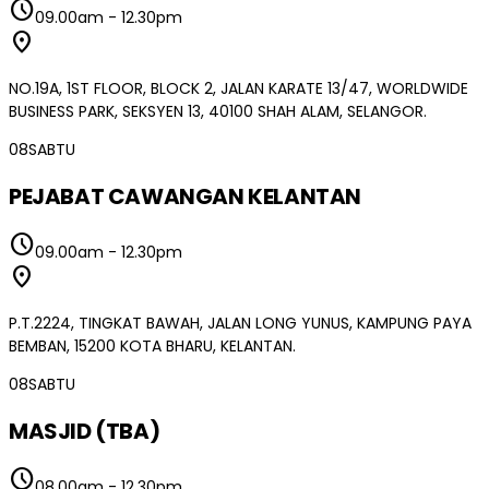
schedule
09.00am
-
12.30pm
location_on
NO.19A, 1ST FLOOR, BLOCK 2, JALAN KARATE 13/47, WORLDWIDE
BUSINESS PARK, SEKSYEN 13, 40100 SHAH ALAM, SELANGOR.
08
SABTU
PEJABAT CAWANGAN KELANTAN
schedule
09.00am
-
12.30pm
location_on
P.T.2224, TINGKAT BAWAH, JALAN LONG YUNUS, KAMPUNG PAYA
BEMBAN, 15200 KOTA BHARU, KELANTAN.
08
SABTU
MASJID (TBA)
schedule
08.00am
-
12.30pm