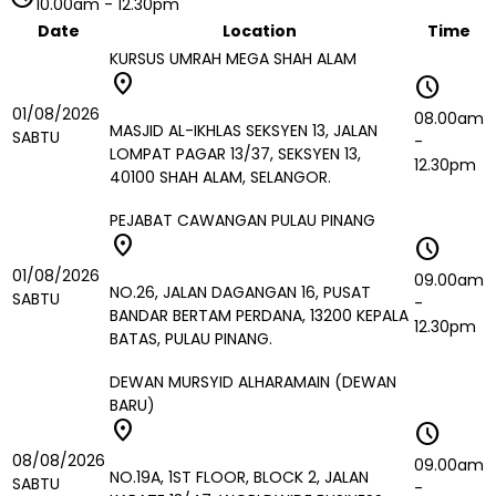
10.00am
-
12.30pm
Date
Location
Time
KURSUS UMRAH MEGA SHAH ALAM
location_on
schedule
01/08/2026
08.00am
MASJID AL-IKHLAS SEKSYEN 13, JALAN
SABTU
-
LOMPAT PAGAR 13/37, SEKSYEN 13,
12.30pm
40100 SHAH ALAM, SELANGOR.
PEJABAT CAWANGAN PULAU PINANG
location_on
schedule
01/08/2026
09.00am
NO.26, JALAN DAGANGAN 16, PUSAT
SABTU
-
BANDAR BERTAM PERDANA, 13200 KEPALA
12.30pm
BATAS, PULAU PINANG.
DEWAN MURSYID ALHARAMAIN (DEWAN
BARU)
location_on
schedule
08/08/2026
09.00am
NO.19A, 1ST FLOOR, BLOCK 2, JALAN
SABTU
-