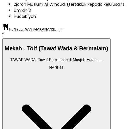
Ziarah Muzium Al-Amoudi (tertakluk kepada kelulusan).
Umrah 3
Hudaibiyah
restaurant
PENYEDIAAN MAKANAN:
B, -, -
11
Mekah - Toif (Tawaf Wada & Bermalam)
TAWAF WADA: Tawaf Perpisahan di Masjidil Haram.
...
HARI
11