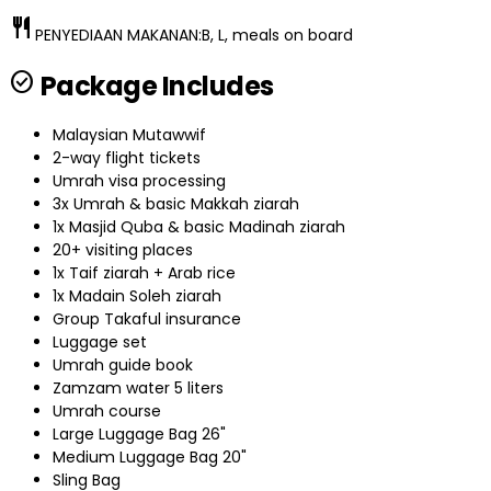
restaurant
PENYEDIAAN MAKANAN:
B, L, meals on board
check_circle
Package Includes
Malaysian Mutawwif
2-way flight tickets
Umrah visa processing
3x Umrah & basic Makkah ziarah
1x Masjid Quba & basic Madinah ziarah
20+ visiting places
1x Taif ziarah + Arab rice
1x Madain Soleh ziarah
Group Takaful insurance
Luggage set
Umrah guide book
Zamzam water 5 liters
Umrah course
Large Luggage Bag 26"
Medium Luggage Bag 20"
Sling Bag