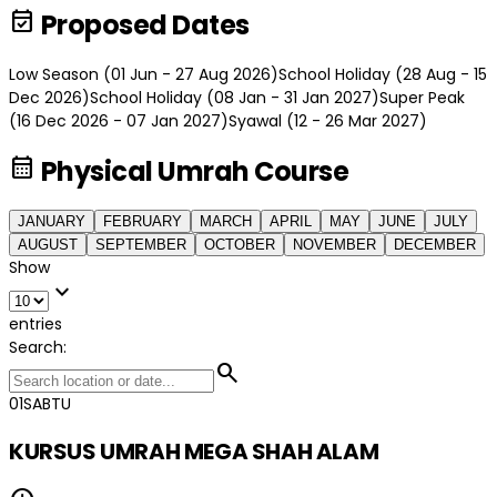
event_available
Proposed Dates
Low Season (01 Jun - 27 Aug 2026)
School Holiday (28 Aug - 15
Dec 2026)
School Holiday (08 Jan - 31 Jan 2027)
Super Peak
(16 Dec 2026 - 07 Jan 2027)
Syawal (12 - 26 Mar 2027)
calendar_month
Physical Umrah Course
JANUARY
FEBRUARY
MARCH
APRIL
MAY
JUNE
JULY
AUGUST
SEPTEMBER
OCTOBER
NOVEMBER
DECEMBER
Show
expand_more
entries
Search:
search
01
SABTU
KURSUS UMRAH MEGA SHAH ALAM