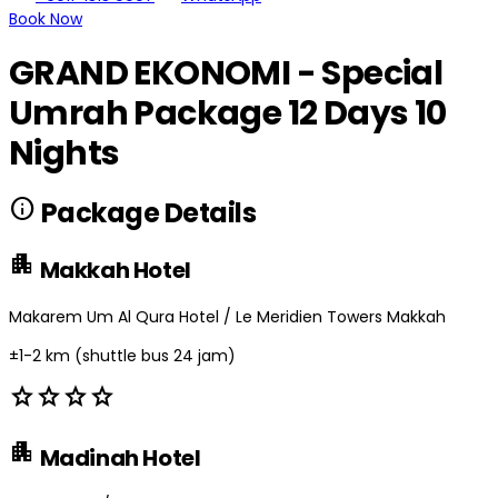
Book Now
GRAND EKONOMI - Special
Umrah Package 12 Days 10
Nights
info
Package Details
apartment
Makkah Hotel
Makarem Um Al Qura Hotel / Le Meridien Towers Makkah
±1-2 km (shuttle bus 24 jam)
star
star
star
star
apartment
Madinah Hotel