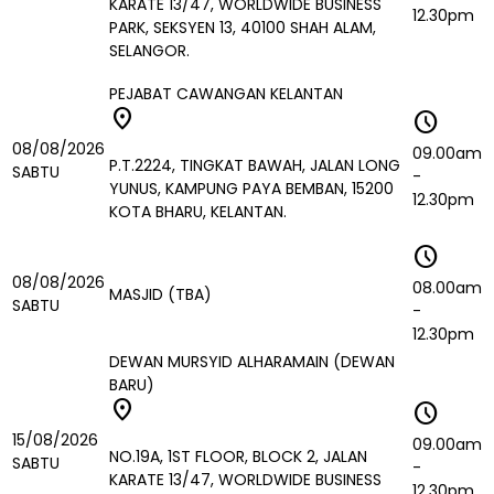
KARATE 13/47, WORLDWIDE BUSINESS
12.30pm
PARK, SEKSYEN 13, 40100 SHAH ALAM,
SELANGOR.
PEJABAT CAWANGAN KELANTAN
location_on
schedule
08/08/2026
09.00am
P.T.2224, TINGKAT BAWAH, JALAN LONG
SABTU
-
YUNUS, KAMPUNG PAYA BEMBAN, 15200
12.30pm
KOTA BHARU, KELANTAN.
schedule
08/08/2026
08.00am
MASJID (TBA)
SABTU
-
12.30pm
DEWAN MURSYID ALHARAMAIN (DEWAN
BARU)
location_on
schedule
15/08/2026
09.00am
NO.19A, 1ST FLOOR, BLOCK 2, JALAN
SABTU
-
KARATE 13/47, WORLDWIDE BUSINESS
12.30pm