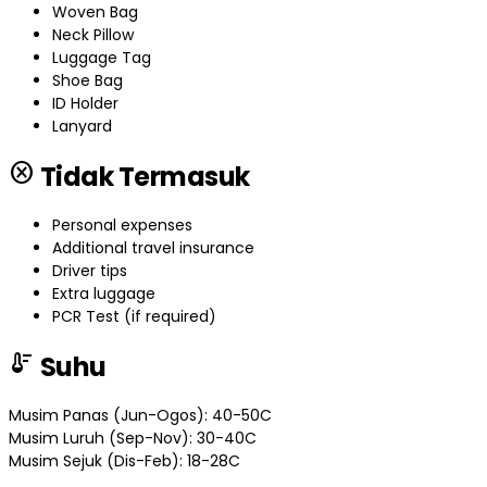
Woven Bag
Neck Pillow
Luggage Tag
Shoe Bag
ID Holder
Lanyard
cancel
Tidak Termasuk
Personal expenses
Additional travel insurance
Driver tips
Extra luggage
PCR Test (if required)
thermostat
Suhu
Musim Panas (Jun-Ogos): 40-50C
Musim Luruh (Sep-Nov): 30-40C
Musim Sejuk (Dis-Feb): 18-28C