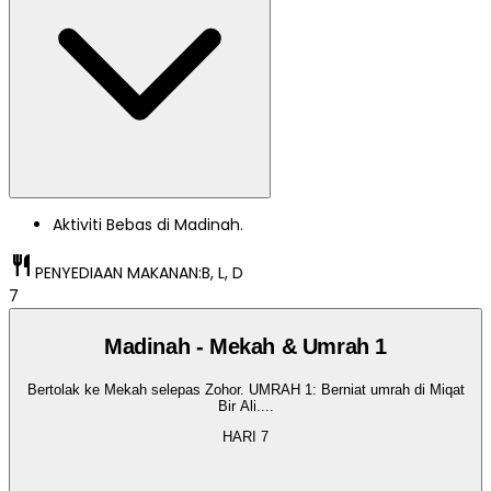
Aktiviti Bebas di Madinah.
restaurant
PENYEDIAAN MAKANAN:
B, L, D
7
Madinah - Mekah & Umrah 1
Bertolak ke Mekah selepas Zohor. UMRAH 1: Berniat umrah di Miqat
Bir Ali.
...
HARI
7