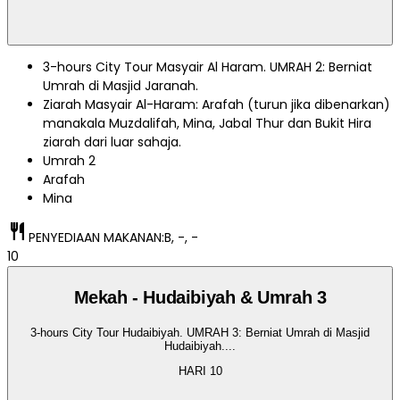
3-hours City Tour Masyair Al Haram. UMRAH 2: Berniat
Umrah di Masjid Jaranah.
Ziarah Masyair Al-Haram: Arafah (turun jika dibenarkan)
manakala Muzdalifah, Mina, Jabal Thur dan Bukit Hira
ziarah dari luar sahaja.
Umrah 2
Arafah
Mina
restaurant
PENYEDIAAN MAKANAN:
B, -, -
10
Mekah - Hudaibiyah & Umrah 3
3-hours City Tour Hudaibiyah. UMRAH 3: Berniat Umrah di Masjid
Hudaibiyah.
...
HARI
10