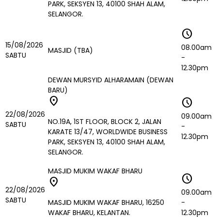
PARK, SEKSYEN 13, 40100 SHAH ALAM,
SELANGOR.
schedule
15/08/2026
08.00am
MASJID (TBA)
SABTU
-
12.30pm
DEWAN MURSYID ALHARAMAIN (DEWAN
BARU)
location_on
schedule
22/08/2026
09.00am
NO.19A, 1ST FLOOR, BLOCK 2, JALAN
SABTU
-
KARATE 13/47, WORLDWIDE BUSINESS
12.30pm
PARK, SEKSYEN 13, 40100 SHAH ALAM,
SELANGOR.
MASJID MUKIM WAKAF BHARU
schedule
location_on
22/08/2026
09.00am
SABTU
MASJID MUKIM WAKAF BHARU, 16250
-
WAKAF BHARU, KELANTAN.
12.30pm