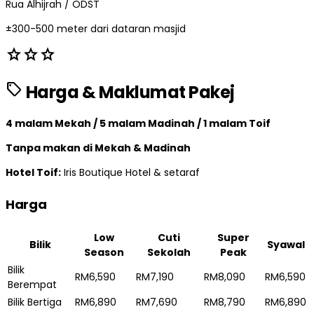
Rua Alhijrah / ODST
±300-500 meter dari dataran masjid
star
star
star
sell
Harga & Maklumat Pakej
4 malam Mekah / 5 malam Madinah / 1 malam Toif
Tanpa makan di Mekah & Madinah
Hotel Toif:
Iris Boutique Hotel & setaraf
Harga
Low
Cuti
Super
Bilik
Syawal
Season
Sekolah
Peak
Bilik
RM6,590
RM7,190
RM8,090
RM6,590
Berempat
Bilik Bertiga
RM6,890
RM7,690
RM8,790
RM6,890