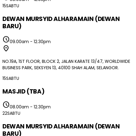
15
SABTU
DEWAN MURSYID ALHARAMAIN (DEWAN
BARU)
schedule
09.00am
-
12.30pm
location_on
NO.19A, 1ST FLOOR, BLOCK 2, JALAN KARATE 13/47, WORLDWIDE
BUSINESS PARK, SEKSYEN 13, 40100 SHAH ALAM, SELANGOR.
15
SABTU
MASJID (TBA)
schedule
08.00am
-
12.30pm
22
SABTU
DEWAN MURSYID ALHARAMAIN (DEWAN
BARU)