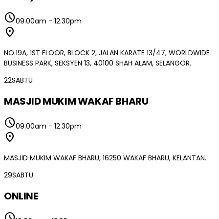
schedule
09.00am
-
12.30pm
location_on
NO.19A, 1ST FLOOR, BLOCK 2, JALAN KARATE 13/47, WORLDWIDE
BUSINESS PARK, SEKSYEN 13, 40100 SHAH ALAM, SELANGOR.
22
SABTU
MASJID MUKIM WAKAF BHARU
schedule
09.00am
-
12.30pm
location_on
MASJID MUKIM WAKAF BHARU, 16250 WAKAF BHARU, KELANTAN.
29
SABTU
ONLINE
schedule