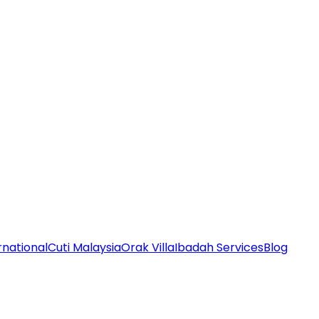
rnational
Cuti Malaysia
Orak Villa
Ibadah Services
Blog