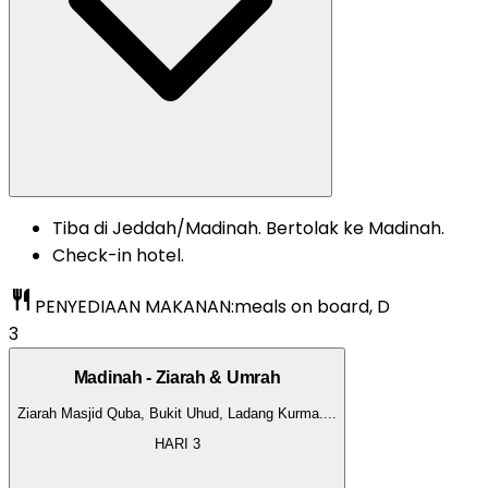
Tiba di Jeddah/Madinah. Bertolak ke Madinah.
Check-in hotel.
restaurant
PENYEDIAAN MAKANAN:
meals on board, D
3
Madinah - Ziarah & Umrah
Ziarah Masjid Quba, Bukit Uhud, Ladang Kurma.
...
HARI
3