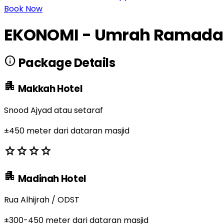
Book Now
EKONOMI - Umrah Ramadan P
info
Package Details
apartment
Makkah Hotel
Snood Ajyad atau setaraf
±450 meter dari dataran masjid
star
star
star
star
apartment
Madinah Hotel
Rua Alhijrah / ODST
±300-450 meter dari dataran masjid