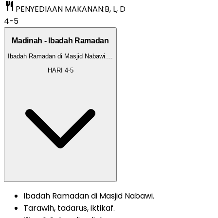
restaurant
PENYEDIAAN MAKANAN:
B, L, D
4-5
Madinah - Ibadah Ramadan
Ibadah Ramadan di Masjid Nabawi.
...
HARI
4-5
Ibadah Ramadan di Masjid Nabawi.
Tarawih, tadarus, iktikaf.