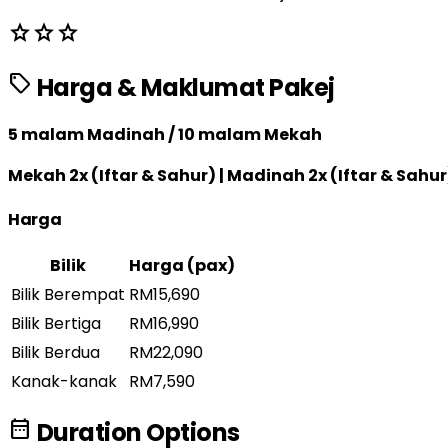
star
star
star
sell
Harga & Maklumat Pakej
5 malam Madinah / 10 malam Mekah
Mekah 2x (Iftar & Sahur) | Madinah 2x (Iftar & Sahur
Harga
Bilik
Harga (pax)
Bilik Berempat
RM15,690
Bilik Bertiga
RM16,990
Bilik Berdua
RM22,090
Kanak-kanak
RM7,590
date_range
Duration Options