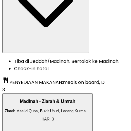
Tiba di Jeddah/Madinah. Bertolak ke Madinah.
Check-in hotel.
restaurant
PENYEDIAAN MAKANAN:
meals on board, D
3
Madinah - Ziarah & Umrah
Ziarah Masjid Quba, Bukit Uhud, Ladang Kurma.
...
HARI
3