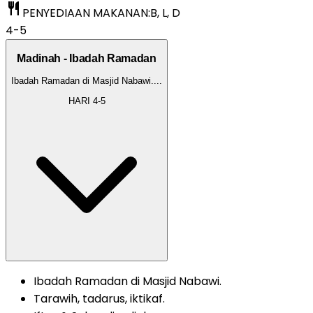
restaurant
PENYEDIAAN MAKANAN:
B, L, D
4-5
Madinah - Ibadah Ramadan
Ibadah Ramadan di Masjid Nabawi.
...
HARI
4-5
Ibadah Ramadan di Masjid Nabawi.
Tarawih, tadarus, iktikaf.