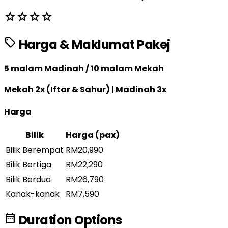
star
star
star
star
sell
Harga & Maklumat Pakej
5 malam Madinah / 10 malam Mekah
Mekah 2x (Iftar & Sahur) | Madinah 3x
Harga
Bilik
Harga (pax)
Bilik Berempat
RM20,990
Bilik Bertiga
RM22,290
Bilik Berdua
RM26,790
Kanak-kanak
RM7,590
date_range
Duration Options