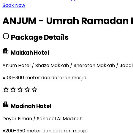
Book Now
ANJUM - Umrah Ramadan Pac
info
Package Details
apartment
Makkah Hotel
Anjum Hotel / Shaza Makkah / Sheraton Makkah / Jabal
±100-300 meter dari dataran masjid
star
star
star
star
star
apartment
Madinah Hotel
Deyar Eiman / Sanabel Al Madinah
±200-350 meter dari dataran masjid