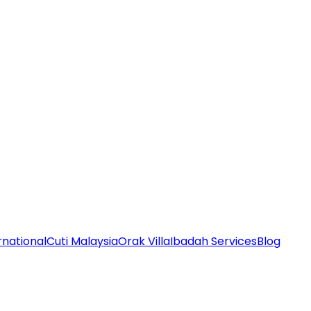
rnational
Cuti Malaysia
Orak Villa
Ibadah Services
Blog