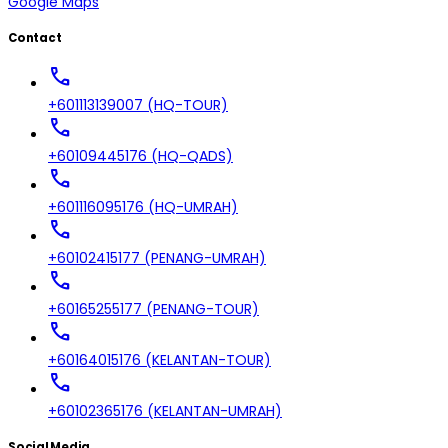
Google Maps
Contact
call
+601113139007 (HQ-TOUR)
call
+60109445176 (HQ-QADS)
call
+601116095176 (HQ-UMRAH)
call
+60102415177 (PENANG-UMRAH)
call
+60165255177 (PENANG-TOUR)
call
+60164015176 (KELANTAN-TOUR)
call
+60102365176 (KELANTAN-UMRAH)
Social Media