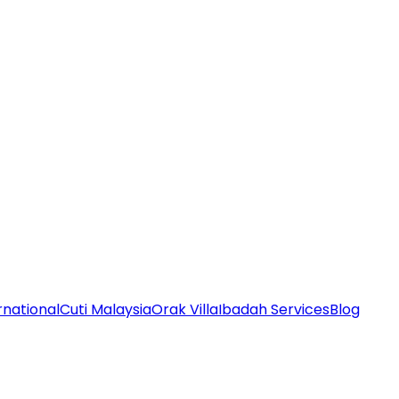
rnational
Cuti Malaysia
Orak Villa
Ibadah Services
Blog