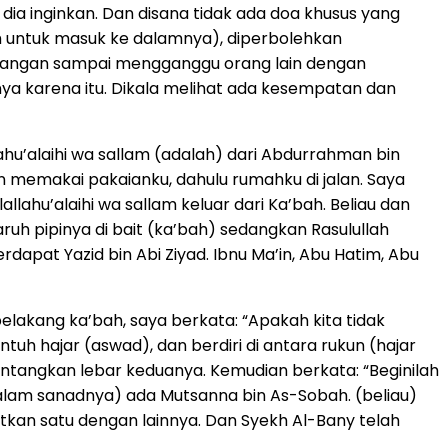
ia inginkan. Dan disana tidak ada doa khusus yang
h untuk masuk ke dalamnya), diperbolehkan
 jangan sampai mengganggu orang lain dengan
 karena itu. Dikala melihat ada kesempatan dan
ahu’alaihi wa sallam (adalah) dari Abdurrahman bin
n memakai pakaianku, dahulu rumahku di jalan. Saya
llahu’alaihi wa sallam keluar dari Ka’bah. Beliau dan
uh pipinya di bait (ka’bah) sedangkan Rasulullah
dapat Yazid bin Abi Ziyad. Ibnu Ma’in, Abu Hatim, Abu
elakang ka’bah, saya berkata: “Apakah kita tidak
tuh hajar (aswad), dan berdiri di antara rukun (hajar
ntangkan lebar keduanya. Kemudian berkata: “Beginilah
i dalam sanadnya) ada Mutsanna bin As-Sobah. (beliau)
atkan satu dengan lainnya. Dan Syekh Al-Bany telah