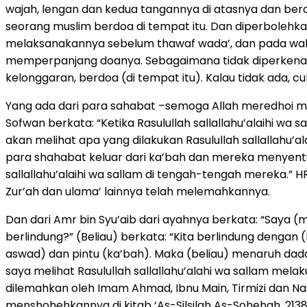
wajah, lengan dan kedua tangannya di atasnya dan berd
seorang muslim berdoa di tempat itu. Dan diperboleh
melaksanakannya sebelum thawaf wada’, dan pada wakt
memperpanjang doanya. Sebagaimana tidak diperkenan
kelonggaran, berdoa (di tempat itu). Kalau tidak ada, c
Yang ada dari para sahabat –semoga Allah meredhoi mer
Sofwan berkata: “Ketika Rasulullah sallallahu’alaihi w
akan melihat apa yang dilakukan Rasulullah sallallahu’al
para shahabat keluar dari ka’bah dan mereka menyentuh 
sallallahu’alaihi wa sallam di tengah-tengah mereka.” H
Zur’ah dan ulama’ lainnya telah melemahkannya.
Dan dari Amr bin Syu’aib dari ayahnya berkata: “Saya (
berlindung?” (Beliau) berkata: “Kita berlindung dengan (
aswad) dan pintu (ka’bah). Maka (beliau) menaruh dad
saya melihat Rasulullah sallallahu’alahi wa sallam mel
dilemahkan oleh Imam Ahmad, Ibnu Main, Tirmizi dan Nasa
menshohehkannya di kitab ‘As-Silsilah As-Sohehah, 2138.