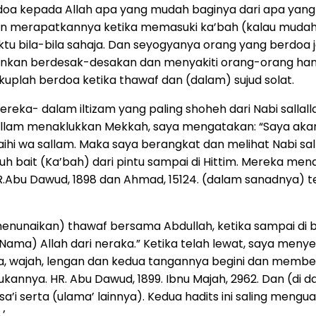
oa kepada Allah apa yang mudah baginya dari apa yang d
kan merapatkannya ketika memasuki ka’bah (kalau muda
u bila-bila sahaja. Dan seyogyanya orang yang berdoa
kan berdesak-desakan dan menyakiti orang-orang hanya
ukuplah berdoa ketika thawaf dan (dalam) sujud solat.
eka- dalam iltizam yang paling shoheh dari Nabi sallall
a sallam menaklukkan Mekkah, saya mengatakan: “Saya aka
aihi wa sallam. Maka saya berangkat dan melihat Nabi salla
bait (Ka’bah) dari pintu sampai di Hittim. Mereka menar
R.Abu Dawud, 1898 dan Ahmad, 15124. (dalam sanadnya) ter
menunaikan) thawaf bersama Abdullah, ketika sampai di b
Nama) Allah dari neraka.” Ketika telah lewat, saya menyen
a, wajah, lengan dan kedua tangannya begini dan membe
akukannya. HR. Abu Dawud, 1899. Ibnu Majah, 2962. Dan (d
’i serta (ulama’ lainnya). Kedua hadits ini saling mengu
’