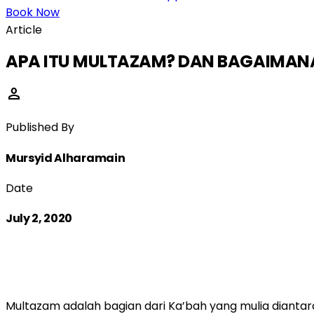
Book Now
Article
APA ITU MULTAZAM? DAN BAGAIMANA
person
Published By
Mursyid Alharamain
Date
July 2, 2020
Multazam adalah bagian dari Ka’bah yang mulia dianta