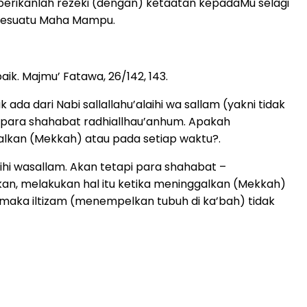
berikanlah rezeki (dengan) ketaatan kepadaMu selagi
p sesuatu Maha Mampu.
aik. Majmu’ Fatawa, 26/142, 143.
da dari Nabi sallallahu’alaihi wa sallam (yakni tidak
n para shahabat radhiallhau’anhum. Apakah
lkan (Mekkah) atau pada setiap waktu?.
ihi wasallam. Akan tetapi para shahabat –
akan, melakukan hal itu ketika meninggalkan (Mekkah)
 maka iltizam (menempelkan tubuh di ka’bah) tidak