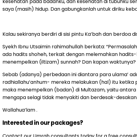
kesehatan pada badanku, dan kesehatan di tubuhku ser
saya (masih) hidup. Dan gabungkanlah untuk diriku ke
Kalau sekiranya berdiri di sisi pintu Ka’bah dan berdoa 
Syekh Ibnu Utsaimin rahimahullah berkata: “Permasalahan 
ada hadits shoheh, terkait dengan melemahkan hadits-h
menempelkan (iltizam) sunnah? Dan kapan waktunya? A
Sebab (adanya) perbedaan ini diantara para ulama’ adal
radhiallahu’anhum- mereka melakukan (hal) itu ketika 
maka menempelkan (badan) di Multazam, yaitu antara ru
mengapa selagi tidak menyakiti dan berdesak-desakan.”
Wallahua’lam .
Interested in our packages?
Contact our Umrah consultants today for a free consult