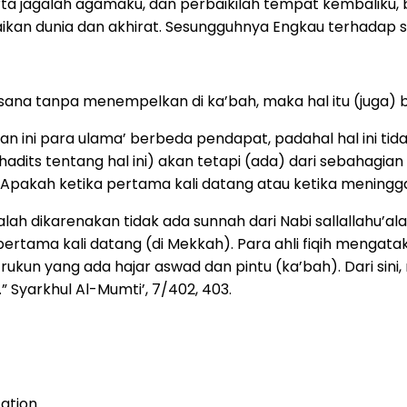
ta jagalah agamaku, dan perbaikilah tempat kembaliku, 
baikan dunia dan akhirat. Sesungguhnya Engkau terhada
disana tanpa menempelkan di ka’bah, maka hal itu (juga) b
ini para ulama’ berbeda pendapat, padahal hal ini tidak a
adits tentang hal ini) akan tetapi (ada) dari sebahagia
pakah ketika pertama kali datang atau ketika meningga
ah dikarenakan tidak ada sunnah dari Nabi sallallahu’ala
pertama kali datang (di Mekkah). Para ahli fiqih mengat
kun yang ada hajar aswad dan pintu (ka’bah). Dari sini,
 Syarkhul Al-Mumti’, 7/402, 403.
ation.