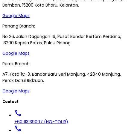
Bemban, 15200 Kota Bharu, Kelantan.
Google Maps
Penang Branch:
No 26, Jalan Dagangan 16, Pusat Bandar Bertam Perdana,
13200 Kepala Batas, Pulau Pinang.
Google Maps
Perak Branch:
A7, Fasa 1C-3, Bandar Baru Seri Manjung, 42040 Manjung,
Perak Darul Ridzuan.
Google Maps
Contact
call
+601113139007 (HQ-TOUR)
call