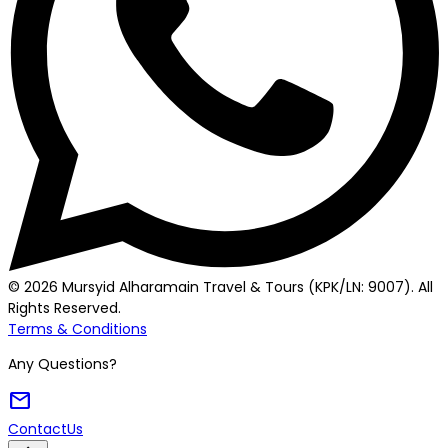
© 2026 Mursyid Alharamain Travel & Tours (KPK/LN: 9007). All
Rights Reserved.
Terms & Conditions
Any Questions?
mail
Contact
Us