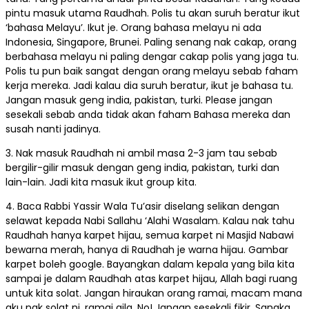
pintu masuk utama Raudhah. Polis tu akan suruh beratur ikut
‘bahasa Melayu’. Ikut je. Orang bahasa melayu ni ada
Indonesia, Singapore, Brunei. Paling senang nak cakap, orang
berbahasa melayu ni paling dengar cakap polis yang jaga tu.
Polis tu pun baik sangat dengan orang melayu sebab faham
kerja mereka. Jadi kalau dia suruh beratur, ikut je bahasa tu.
Jangan masuk geng india, pakistan, turki. Please jangan
sesekali sebab anda tidak akan faham Bahasa mereka dan
susah nanti jadinya.
3. Nak masuk Raudhah ni ambil masa 2-3 jam tau sebab
bergilir-gilir masuk dengan geng india, pakistan, turki dan
lain-lain. Jadi kita masuk ikut group kita.
4. Baca Rabbi Yassir Wala Tu’asir diselang selikan dengan
selawat kepada Nabi Sallahu ‘Alahi Wasalam. Kalau nak tahu
Raudhah hanya karpet hijau, semua karpet ni Masjid Nabawi
bewarna merah, hanya di Raudhah je warna hijau. Gambar
karpet boleh google. Bayangkan dalam kepala yang bila kita
sampai je dalam Raudhah atas karpet hijau, Allah bagi ruang
untuk kita solat. Jangan hiraukan orang ramai, macam mana
aku nak solat ni, ramai gila. No! Jangan sesekali fikir. Sangka